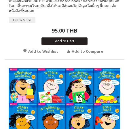
หนังสือเด็กแรกเกิด กระดาษแข็ง board book : Vehicles บอร์ดบุ๊คออก
ใหม่ เห็นตาหนูไหม มันกลิ้งได้นะ สีสันสดใส ดึงดูดใจเด็กๆ นี่แหละค่ะ
หนังสือที่รอคอย
Learn More
95.00 THB
Add to Cart
Add to Wishlist
Add to Compare