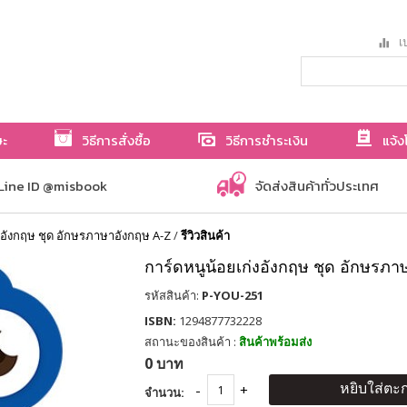
เป
ษะ
วิธีการสั่งซื้อ
วิธีการชำระเงิน
แจ้ง
Line ID @misbook
จัดส่งสินค้าทั่วประเทศ
งอังกฤษ ชุด อักษรภาษาอังกฤษ A-Z
/
รีวิวสินค้า
การ์ดหนูน้อยเก่งอังกฤษ ชุด อักษรภา
รหัสสินค้า:
P-YOU-251
ISBN:
1294877732228
สถานะของสินค้า :
สินค้าพร้อมส่ง
0 บาท
หยิบใส่ตะก
จำนวน: