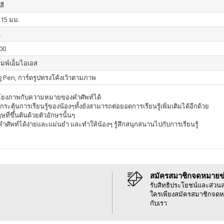
สี
215 มม.
น
00
ิมพ์เอ็มไอเอส
g Pen, การ์ดรูปทรงโค้งเว้าตามภาพ
อมโยงภาพกับความหมายของคำศัพท์ได้
อกระตุ้นการเรียนรู้ของน้องๆทั้งยังสามารถต่อยอดการเรียนรู้เพิ่มเติมได้อีกด้วย
ี่ขึ้นต้นด้วยตัวอักษรนั้นๆ
ัพท์ได้ง่ายและแม่นยำ และทำให้น้องๆ รู้สึกสนุกสนานไปกับการเรียนรู้
สมัครสมาชิกจดหมายข
รับสิทธิประโยชน์และส่วน
ใครเพียงสมัครสมาชิกจดห
กับเรา