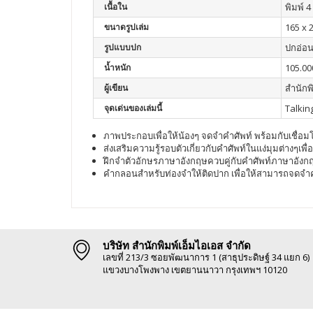
เนื้อใน
พิมพ์ 4 
ขนาดรูปเล่ม
165 x 
รูปแบบปก
ปกอ่อ
น้ำหนัก
105.00
ผู้เขียน
สำนักพ
จุดเด่นของเล่มนี้
Talkin
ภาพประกอบเพื่อให้น้องๆ จดจำคำศัพท์ พร้อมกับเชื่
ส่งเสริมความรู้รอบตัวเกี่ยวกับคำศัพท์ในแง่มุมต่างๆเพื่
ฝึกจำตัวอักษรภาษาอังกฤษควบคู่กับคำศัพท์ภาษาอังกฤษท
คำกลอนสำหรับท่องจำให้ติดปาก เพื่อให้สามารถจดจำคำศ
บริษัท สำนักพิมพ์เอ็มไอเอส จำกัด
เลขที่ 213/3 ซอยพัฒนาการ 1 (สาธุประดิษฐ์ 34 แยก 6)
แขวงบางโพงพาง เขตยานนาวา กรุงเทพฯ 10120