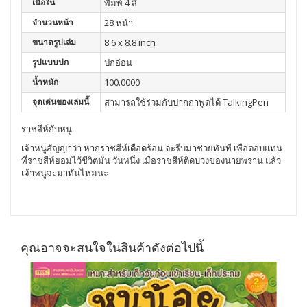
เนื้อใน
พิมพ์ 4 สี
จำนวนหน้า
28 หน้า
ขนาดรูปเล่ม
8.6 x 8.8 inch
รูปแบบปก
ปกอ่อน
น้ำหนัก
100.0000
จุดเด่นของเล่มนี้
สามารถใช้ร่วมกับปากกาพูดได้ TalkingPen
ราชสีห์กับหนู
เจ้าหนูสัญญาว่า หากราชสีห์เดือดร้อน จะรีบมาช่วยทันที เพื่อตอบแทน
ที่ราชสีห์ยอมไว้ชีวิตมัน วันหนึ่ง เมื่อราชสีห์ติดบ่วงของนายพราน แล้ว
เจ้าหนูจะมาทันไหมนะ
คุณอาจจะสนใจในสินค้าดังต่อไปนี้