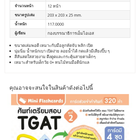
จำนวนหน้า
12 หน้า
ขนาดรูปเล่ม
203 x 203 x 25 mm.
น้ำหนัก
117.0000
ผู้เขียน
กองบรรณาธิการเอ็มไอเอส
ขนาดเล่มพอดี
เหมาะกับมือลูกหัดจับ
พลิก
เปิด
นุ่มนิ่ม
น้ำหนักเบา
เปิดง่าย
ลอยน้ำได้
กดแล้วมีเสียงปิ๊บ
ๆ
สีสันสดใสสวยงาม
ดึงดูดและกระตุ้นสายตาเด็กๆ
เหมาะสำหรับเด็กวัย
0+
ทนไม้ทนมือดีนักแล
คุณอาจจะสนใจในสินค้าดังต่อไปนี้