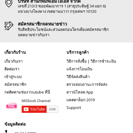
บริษัท สำนักพิมพ์เอ็มไอเอส จำกัด
เลขที่ 213/3 ซอยพัฒนาการ 1 (สาธุประดิษฐ์ 34 แยก 6)
แขวงบางโพงพาง เขตยานนาวา กรุงเทพฯ 10120
สมัครสมาชิกจดหมายข่าว
รับสิทธิประโยชน์และส่วนลดก่อนใครเพียงสมัครสมาชิก
จดหมายข่าวกับเรา
เกี่ยวกับร้าน
บริการลูกค้า
เกี่ยวกับเรา
วิธีการสั่งซื้อ
|
วิธีการชำระเงิน
ติดต่อเรา
แจ้งการโอนเงิน
เข้าสู่ระบบ
วิธีจัดส่งสินค้า
สมัครสมาชิก
ตรวจสอบถานะการจัดส่ง
กดติดตามช่อง Youtube ที่นี่
ดาวน์โหลด App
แคตตาล็อก 2019
Support
ข้อมูลติดต่อ
phone