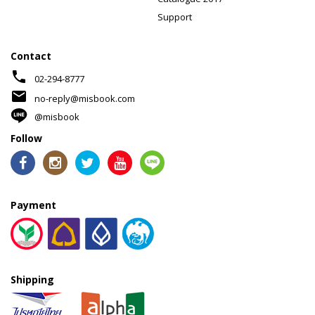
Support
Contact
phone
02-294-8777
mail
no-reply@misbook.com
@misbook
Follow
Payment
Shipping