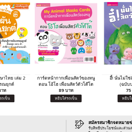
ษาไทย เล่ม 2
การ์ดหน้ากากเพื่อนสัตว์ของหนู
อี้! นั่นไม่
รณยุกต์
ตอน โอ้โฮ เพื่อนสัตว์ตัวโต๊โต
(ฉบับป
บาท
89 บาท
75
รถเข็น
หยิบใส่รถเข็น
หยิบใ
สมัครสมาชิกจดหมายข
รับสิทธิประโยชน์และส่วน