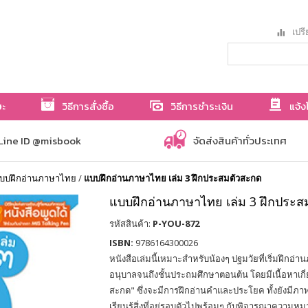
เปรี
ษะ
วิธีการสั่งซื้อ
วิธีการชำระเงิน
แจ้ง
Line ID @misbook
จัดส่งสินค้าทั่วประเทศ
บบฝึกอ่านภาษาไทย
/
แบบฝึกอ่านภาษาไทย เล่ม 3 ฝึกประสมตัวสะกด
แบบฝึกอ่านภาษาไทย เล่ม 3 ฝึกประส
รหัสสินค้า:
P-YOU-872
ISBN:
9786164300026
หนังสือเล่มนี้เหมาะสำหรับน้องๆ ปฐมวัยที่เริ่มฝึกอ่
อนุบาลจนถึงชั้นประถมศึกษาตอนต้น โดยมีเนื้อหาเกี
สะกด" ซึ่งจะมีการฝึกอ่านคำและประโยค ทั้งยังมีภาพ
เรียนรู้สิ่งที่อยู่รอบตัวไปพร้อมๆ กับพิจารณาความ