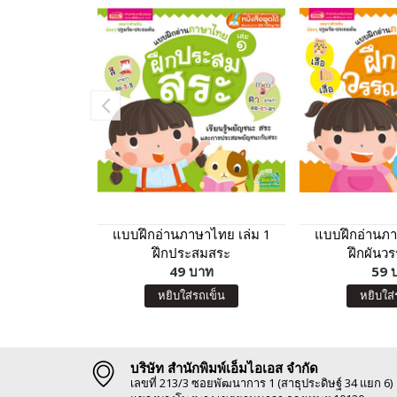
แบบฝึกอ่านภาษาไทย เล่ม 1
แบบฝึกอ่านภา
ฝึกประสมสระ
ฝึกผันวร
49 บาท
59 
หยิบใส่รถเข็น
หยิบใส่
บริษัท สำนักพิมพ์เอ็มไอเอส จำกัด
เลขที่ 213/3 ซอยพัฒนาการ 1 (สาธุประดิษฐ์ 34 แยก 6)