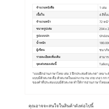
จำนวนหนังสือ
1 เล่ม
เนื้อใน
4 สีทั้ง
จำนวนหน้า
72 หน้
ขนาดรูปเล่ม
204 x 2
รูปแบบปก
ปกอ่อ
น้ำหนัก
180.00
ผู้เขียน
ชนาภัท
รายละเอียดเพิ่มเติม
สามารถ
จุดเด่นของเล่มนี้
Talkin
"แบบฝึกอ่านภาษาไทย เล่ม 3 ฝึกประสมตัวสะกด" เหมาะสำห
แบบมีตัวสะกด คือ ตัวสะกดในแม่กง กน กม เกย เกอว กก กด
ของคำที่ประสมแบบมีตัวสะกด ทำให้การอ่านภาษาไทยแต
คุณอาจจะสนใจในสินค้าดังต่อไปนี้