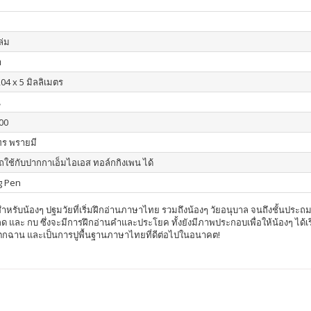
เล่ม
า
04 x 5 มิลลิเมตร
น
00
ร พรายมี
ใช้กับปากกาเอ็มไอเอส ทอล์กกิงเพน ได้
g Pen
รับน้องๆ ปฐมวัยที่เริ่มฝึกอ่านภาษาไทย รวมถึงน้องๆ วัยอนุบาล จนถึงชั้นประถ
 และ กบ ซึ่งจะมีการฝึกอ่านคำและประโยค ทั้งยังมีภาพประกอบเพื่อให้น้องๆ ได้เร
กฉาน และเป็นการปูพื้นฐานภาษาไทยที่ดีต่อไปในอนาคต!