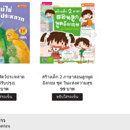
ใช่สัตว์ประหลาด
สร้างเด็ก 2 ภาษาสอนลูกพูด
แบบฝึกเสริมทั
รับปรุง)
อังกฤษ ชุด วันแห่งความสุข
 บาท
(ฉบับปรับปรุง)
99 บาท
6
ส่รถเข็น
หยิบใส่รถเข็น
หยิบ
่าว
ลดก่อน