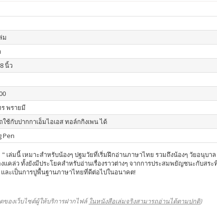
เล่ม
า
8 นิ้ว
00
ร พรายมี
ใช้กับปากกาเอ็มไอเอส ทอล์กกิงเพน ได้
g Pen
 เล่มนี้ เหมาะสำหรับน้องๆ ปฐมวัยที่เริ่มฝึกอ่านภาษาไทย รวมถึงน้องๆ วัยอนุบ
คล่ว ทั้งยังมีประโยคสำหรับอ่านเรื่องราวต่างๆ จากการประสมพยัญชนะกับสระที่ได้ฝ
และเป็นการปูพื้นฐานภาษาไทยที่ดีต่อไปในอนาคต!
ดของเว็บไซต์ผู้ให้บริการฝากไฟล์
ในหนังสือเล่มจริงสามารถอ่านได้ตามปกติ
)