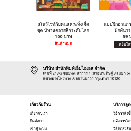
สโนว์ไวท์กับคนแคระทั้งเจ็ด
แบบฝึกอ่านภา
ชุด นิทานคลาสสิกระดับโลก
ฝึกผันวร
100 บาท
59 
สินค้าหมด
หยิบใส่
บริษัท สำนักพิมพ์เอ็มไอเอส จำกัด
เลขที่ 213/3 ซอยพัฒนาการ 1 (สาธุประดิษฐ์ 34 แยก 6)
แขวงบางโพงพาง เขตยานนาวา กรุงเทพฯ 10120
เกี่ยวกับร้าน
บริการลูก
เกี่ยวกับเรา
วิธีการสั่งซื
ติดต่อเรา
แจ้งการโอ
เข้าสู่ระบบ
วิธีจัดส่งสิ