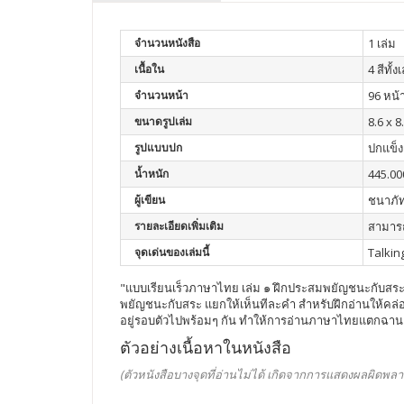
จำนวนหนังสือ
1 เล่ม
เนื้อใน
4 สีทั้ง
จำนวนหน้า
96 หน้
ขนาดรูปเล่ม
8.6 x 8.
รูปแบบปก
ปกแข็ง
น้ำหนัก
445.00
ผู้เขียน
ชนาภัท
รายละเอียดเพิ่มเติม
สามารถ
จุดเด่นของเล่มนี้
Talkin
"แบบเรียนเร็วภาษาไทย เล่ม ๑ ฝึกประสมพยัญชนะกับสระ "
พยัญชนะกับสระ แยกให้เห็นทีละคำ สำหรับฝึกอ่านให้คล่องแ
อยู่รอบตัวไปพร้อมๆ กัน ทำให้การอ่านภาษาไทยแตกฉาน 
ตัวอย่างเนื้อหาในหนังสือ
(ตัวหนังสือบางจุดที่อ่านไม่ได้ เกิดจากการแสดงผลผิดพลา