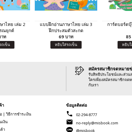
ษาไทย เล่ม 2
แบบฝึกอ่านภาษาไทย เล่ม 3
การ์ดบอร์ดบ
รณยุกต์
ฝึกประสมตัวสะกด
บาท
69 บาท
85
รถเข็น
หยิบใส่รถเข็น
หยิบใ
สมัครสมาชิกจดหมายข
รับสิทธิประโยชน์และส่วน
ใครเพียงสมัครสมาชิกจดห
กับเรา
ค้า
ข้อมูลติดต่อ
phone
้อ
|
วิธีการชำระเงิน
02-294-8777
mail
นเงิน
no-reply@misbook.com
นค้า
@misbook