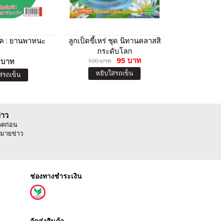
ุ๊ค : ยานพาหนะ
ลูกเป็ดขี้เหร่ ชุด นิทานคลาสสิ
พรจาก
กระดับโลก
95 บาท
 บาท
100 บาท
5
หยิบใส่รถเข็น
ส่รถเข็น
หยิบ
่าว
ลดก่อน
มายข่าว
ช่องทางชำระเงิน
จัดส่งสินค้า