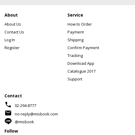
About
Service
About Us
How to Order
Contact Us
Payment
Log In
Shipping
Register
Confirm Payment
Tracking
Download App
Catalogue 2017
Support
Contact
phone
02-294-8777
mail
no-reply@misbook.com
@misbook
Follow