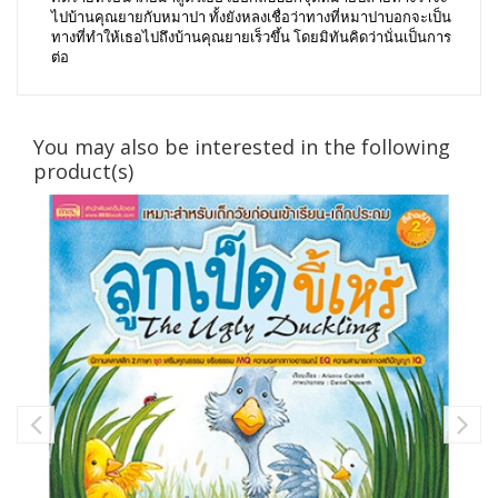
ไปบ้านคุณยายกับหมาปา ทั้งยังหลงเชื่อว่าทางที่หมาปาบอกจะเป็น
ทางที่ทำให้เธอไปถึงบ้านคุณยายเร็วขึ้น โดยมิทันคิดว่านั่นเป็นการ
ต่อ
You may also be interested in the following
product(s)