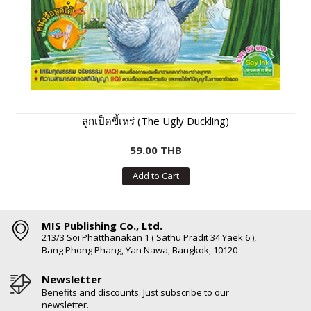
ลูกเป็ดขี้เหร่ (The Ugly Duckling)
59.00 THB
Add to Cart
MIS Publishing Co., Ltd.
213/3 Soi Phatthanakan 1 ( Sathu Pradit 34 Yaek 6 ),
Bang Phong Phang, Yan Nawa, Bangkok, 10120
Newsletter
Benefits and discounts. Just subscribe to our
newsletter.