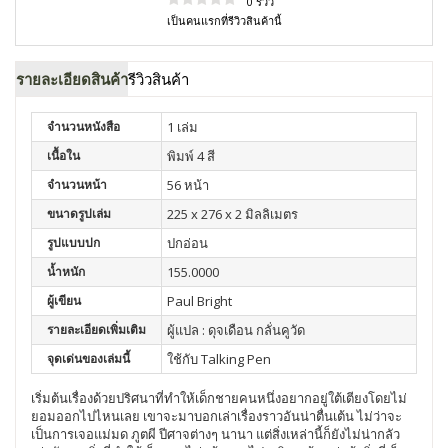
0 รีวิว
เป็นคนแรกที่รีวิวสินค้านี้
รายละเอียดสินค้า
รีวิวสินค้า
จำนวนหนังสือ
1 เล่ม
เนื้อใน
พิมพ์ 4 สี
จำนวนหน้า
56 หน้า
ขนาดรูปเล่ม
225 x 276 x 2 มิลลิเมตร
รูปแบบปก
ปกอ่อน
น้ำหนัก
155.0000
ผู้เขียน
Paul Bright
รายละเอียดเพิ่มเติม
ผู้แปล : ดุจเดือน กลั่นคูวัด
จุดเด่นของเล่มนี้
ใช้กับ Talking Pen
เริ่มต้นเรื่องด้วยปริศนาที่ทำให้เด็กชายคนหนึ่งอยากอยู่ใต้เตียงโดยไม่
ยอมออกไปไหนเลย เขาจะมาบอกเล่าเรื่องราวอันน่าตื่นเต้น ไม่ว่าจะ
เป็นการเจอแม่มด ภูตผี ปีศาจต่างๆ นานา แต่สิ่งเหล่านี้ก็ยังไม่น่ากลัว