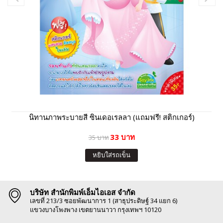
นิทานภาพระบายสี ซินเดอเรลลา (แถมฟรี! สติกเกอร์)
33 บาท
35 บาท
หยิบใส่รถเข็น
บริษัท สำนักพิมพ์เอ็มไอเอส จำกัด
เลขที่ 213/3 ซอยพัฒนาการ 1 (สาธุประดิษฐ์ 34 แยก 6)
แขวงบางโพงพาง เขตยานนาวา กรุงเทพฯ 10120