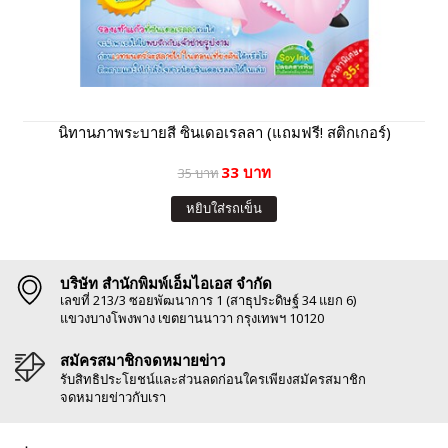
นิทานภาพระบายสี ซินเดอเรลลา (แถมฟรี! สติกเกอร์)
33 บาท
35 บาท
หยิบใส่รถเข็น
บริษัท สำนักพิมพ์เอ็มไอเอส จำกัด
เลขที่ 213/3 ซอยพัฒนาการ 1 (สาธุประดิษฐ์ 34 แยก 6)
แขวงบางโพงพาง เขตยานนาวา กรุงเทพฯ 10120
สมัครสมาชิกจดหมายข่าว
รับสิทธิประโยชน์และส่วนลดก่อนใครเพียงสมัครสมาชิก
จดหมายข่าวกับเรา