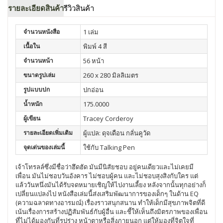
รายละเอียดสินค้า
รีวิวสินค้า
จำนวนหนังสือ
1 เล่ม
เนื้อใน
พิมพ์ 4 สี
จำนวนหน้า
56 หน้า
ขนาดรูปเล่ม
260 x 280 มิลลิเมตร
รูปแบบปก
ปกอ่อน
น้ำหนัก
175.0000
ผู้เขียน
Tracey Corderoy
รายละเอียดเพิ่มเติม
ผู้แปล: ดุจเดือน กลั่นคูวัด
จุดเด่นของเล่มนี้
ใช้กับ Talking Pen
เจ้าโทรลล์ซึ่งมีชื่อว่าฮึดฮัด มันมีนิสัยชอบ อยู่คนเดียวและไม่เคยมี
เพื่อน มันไม่ชอบวันอังคาร ไม่ชอบผู้คน และไม่ชอบสุงสิงกับใคร แต่
แล้ววันหนึ่งมันได้รับจดหมายเชิญให้ไปงานเลี้ยง หลังจากนั้นทุกอย่างก็
เปลี่ยนแปลงไป หนังสือเล่มนี้ส่งเสริมพัฒนาการของเด็กๆ ในด้าน EQ
(ความฉลาดทางอารมณ์) เรื่องราวสนุกสนาน ทำให้เด็กมีสุขภาพจิตที่ดี
เน้นเรื่องการสร้างปฏิสัมพันธ์กับผู้อื่น และชี้ให้เห็นถึงมิตรภาพของเพื่อน
ที่ไม่ได้มองกันที่รูปร่าง หน้าตาหรือสิ่งภายนอก แต่ให้มองที่จิตใจที่