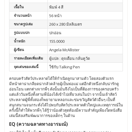
เนื้อใน
พิมพ์ 4 สี
จำนวนหน้า
56 หน้า
ขนาดรูปเล่ม
260 x 280 มิลลิเมตร
รูปแบบปก
ปกอ่อน
น้ำหนัก
155.0000
ผู้เขียน
Angela McAllister
รายละเอียดเพิ่มเติม
ผู้แปล : ดุจเดือน กลั่นคูวัด
จุดเด่นของเล่มนี้
ใช้กับ Talking Pen
ครอบครัวสัตว์ประหลาดได้ให้กำเนิดลูกมาสามตัว โดยสองตัวแรก
มีหน้าตาน่าเกลียดน่ากลัวคล้ายผู้เป็นพ่อแม่ แต่อีกตัวหนึ่งกลับน่ารักดู
อ่อนโยน แตกต่างจากพี่ๆ ดังนั้นมันจึงไม่เป็นที่ต้องการของครอบครัว
แต่แล้ววันหนึ่งทั้งสามพี่น้องได้เข้าไปเที่ยวเล่นในป่า จากนั้นเจ้าสัตว์
ประหลาดผู้พี่ทั้งสองก็พยายามหลอกและข่มขวัญสัตว์ตัวอื่นๆ เป็นที่
สนุกสนานจนกระทั่งได้ไปพบกับสัตว์ประหลาดตัวใหญ่และเหตุการณ์ใน
ครั้งนี้ก็ทำให้พวกพี่ๆ ได้รู้ว่าน้องตัวสุดท้องมีความสำคัญเพียงใดหนังสือ
เล่มนี้ส่งเสริมพัฒนาการของเด็กๆ ในด้าน
EQ (ความฉลาดทางอารมณ์)