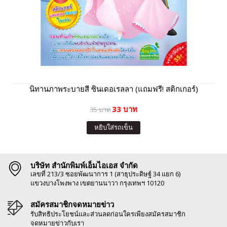
นิทานภาพระบายสี ซินเดอเรลลา (แถมฟรี! สติกเกอร์)
33 บาท
35 บาท
หยิบใส่รถเข็น
บริษัท สำนักพิมพ์เอ็มไอเอส จำกัด
เลขที่ 213/3 ซอยพัฒนาการ 1 (สาธุประดิษฐ์ 34 แยก 6)
แขวงบางโพงพาง เขตยานนาวา กรุงเทพฯ 10120
สมัครสมาชิกจดหมายข่าว
รับสิทธิประโยชน์และส่วนลดก่อนใครเพียงสมัครสมาชิก
จดหมายข่าวกับเรา