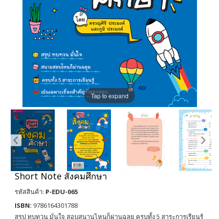
Tap to expand
Short Note สังคมศึกษา
รหัสสินค้า:
P-EDU-065
ISBN:
9786164301788
สรุป ทบทวน มั่นใจ สอบสนานไหนก็ผ่านฉลุย ครบทั้ง 5 สาระการเรียนรู้