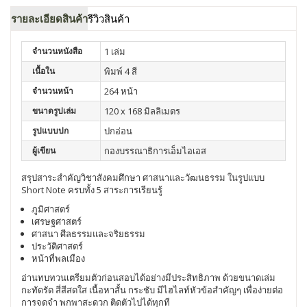
รายละเอียดสินค้า
รีวิวสินค้า
จำนวนหนังสือ
1 เล่ม
เนื้อใน
พิมพ์ 4 สี
จำนวนหน้า
264 หน้า
ขนาดรูปเล่ม
120 x 168 มิลลิเมตร
รูปแบบปก
ปกอ่อน
ผู้เขียน
กองบรรณาธิการเอ็มไอเอส
สรุปสาระสำคัญวิชาสังคมศึกษา ศาสนาและวัฒนธรรม ในรูปแบบ
Short Note ครบทั้ง 5 สาระการเรียนรู้
ภูมิศาสตร์
เศรษฐศาสตร์
ศาสนา ศีลธรรมและจริยธรรม
ประวัติศาสตร์
หน้าที่พลเมือง
อ่านทบทวนเตรียมตัวก่อนสอบได้อย่างมีประสิทธิภาพ ด้วยขนาดเล่ม
กะทัดรัด สี่สีสดใส เนื้อหาสั้น กระชับ มีไฮไลท์หัวข้อสำคัญๆ เพื่อง่ายต่อ
การจดจำ พกพาสะดวก ติดตัวไปได้ทุกที