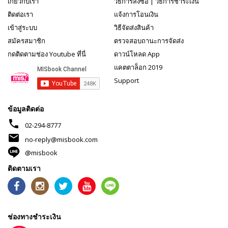
เกี่ยวกับเรา
วิธีการสั่งซื้อ
|
วิธีการชำระเงิน
ติดต่อเรา
แจ้งการโอนเงิน
เข้าสู่ระบบ
วิธีจัดส่งสินค้า
สมัครสมาชิก
ตรวจสอบถานะการจัดส่ง
กดติดตามช่อง Youtube ที่นี่
ดาวน์โหลด App
แคตตาล็อก 2019
Support
ข้อมูลติดต่อ
phone
02-294-8777
mail
no-reply@misbook.com
@misbook
ติดตามเรา
ช่องทางชำระเงิน