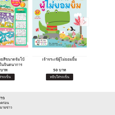
ยสีขนาดจัมโบ้
เจ้าจระเข้ผู้ไม่ยอมยิ้ม
เสริมพัฒนาก
กในจินตนาการ
เกอ
 บาท
50 บาท
9
ส่รถเข็น
หยิบใส่รถเข็น
หยิบ
่าว
ลดก่อน
มายข่าว