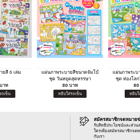
ยสี 6 เล่ม
แผ่นภาพระบายสีขนาดจัมโบ้
แผ่นภาพระบา
ชุด วันหยุดสุดหรรษา
ชุด ท่องโล
 บาท
80 บาท
80
รถเข็น
หยิบใส่รถเข็น
หยิบใ
สมัครสมาชิกจดหมายข
รับสิทธิประโยชน์และส่วน
ใครเพียงสมัครสมาชิกจดห
กับเรา