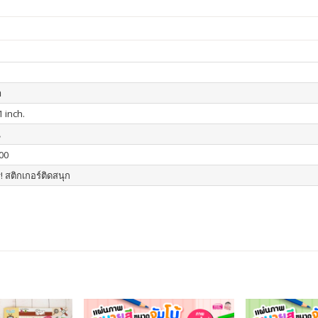
า
1 inch.
น
00
! สติกเกอร์ติดสนุก