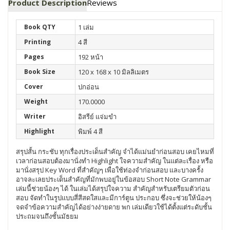
Product Description
Reviews
Book QTY
1 เล่ม
Printing
4 สี
Pages
192 หน้า
Book Size
120 x 168 x 10 มิลลิเมตร
Cover
ปกอ่อน
Weight
170.0000
Writer
อิสรีย์ แจ่มขำ
Highlight
พิมพ์ 4 สี
สรุปสั้น กระชับ ทุกเรื่องประเด็นสำคัญ จำได้แม่นยำก่อนสอบ เคยไหมที่
เวลาก่อนสอบต้องมานั่งทำ Highlight ใจความสำคัญ ในแต่ละเรื่อง หรือ
มานั่งสรุป Key Word ที่สำคัญๆ เพื่อใช้ท่องจำก่อนสอบ และบางครั้ง
อาจละเลยประเด็นสำคัญที่มักพบอยู่ในข้อสอบ Short Note Grammar
เล่มนี้ช่วยน้องๆ ได้ ในเล่มได้สรุปใจความ สำคัญสำหรับเตรียมตัวก่อน
สอบ จัดทำในรูปแบบสี่สีสดใสและมีการ์ตูน ประกอบ ซึ่งจะช่วยให้น้องๆ
จดจำข้อความสำคัญได้อย่างง่ายดาย พก เล่มเดียวใช้ได้ตั้งแต่ระดับชั้น
ประถมจนถึงชั้นมัธยม