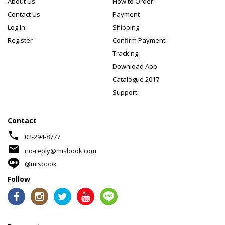
About Us
How to Order
Contact Us
Payment
Log In
Shipping
Register
Confirm Payment
Tracking
Download App
Catalogue 2017
Support
Contact
phone
02-294-8777
mail
no-reply@misbook.com
@misbook
Follow