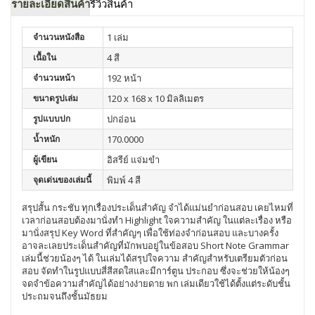
รายละเอียดสินค้า
รีวิวสินค้า
จำนวนหนังสือ
1 เล่ม
เนื้อใน
4 สี
จำนวนหน้า
192 หน้า
ขนาดรูปเล่ม
120 x 168 x 10 มิลลิเมตร
รูปแบบปก
ปกอ่อน
น้ำหนัก
170.0000
ผู้เขียน
อิสรีย์ แจ่มขำ
จุดเด่นของเล่มนี้
พิมพ์ 4 สี
สรุปสั้น กระชับ ทุกเรื่องประเด็นสำคัญ จำได้แม่นยำก่อนสอบ เคยไหมที่
เวลาก่อนสอบต้องมานั่งทำ Highlight ใจความสำคัญ ในแต่ละเรื่อง หรือ
มานั่งสรุป Key Word ที่สำคัญๆ เพื่อใช้ท่องจำก่อนสอบ และบางครั้ง
อาจละเลยประเด็นสำคัญที่มักพบอยู่ในข้อสอบ Short Note Grammar
เล่มนี้ช่วยน้องๆ ได้ ในเล่มได้สรุปใจความ สำคัญสำหรับเตรียมตัวก่อน
สอบ จัดทำในรูปแบบสี่สีสดใสและมีการ์ตูน ประกอบ ซึ่งจะช่วยให้น้องๆ
จดจำข้อความสำคัญได้อย่างง่ายดาย พก เล่มเดียวใช้ได้ตั้งแต่ระดับชั้น
ประถมจนถึงชั้นมัธยม