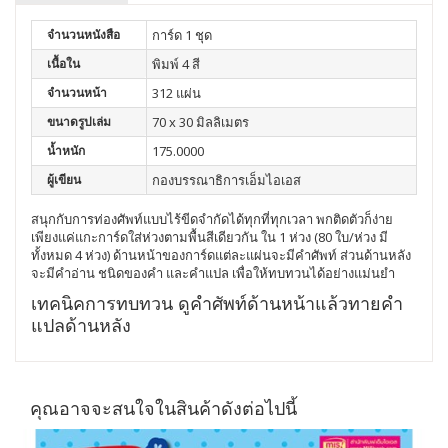
จำนวนหนังสือ
การ์ด 1 ชุด
เนื้อใน
พิมพ์ 4 สี
จำนวนหน้า
312 แผ่น
ขนาดรูปเล่ม
70 x 30 มิลลิเมตร
น้ำหนัก
175.0000
ผู้เขียน
กองบรรณาธิการเอ็มไอเอส
สนุกกับการท่องศัพท์แบบไร้ขีดจำกัดได้ทุกที่ทุกเวลา พกติดตัวก็ง่าย
เพียงแค่แกะการ์ดใส่ห่วงตามพื้นสีเดียวกัน ใน 1 ห่วง (80 ใบ/ห่วง มี
ทั้งหมด 4 ห่วง) ด้านหน้าของการ์ดแต่ละแผ่นจะมีคำศัพท์ ส่วนด้านหลัง
จะมีคำอ่าน ชนิดของคำ และคำแปล เพื่อให้ทบทวนได้อย่างแม่นยำ
เทคนิคการทบทวน ดูคำศัพท์ด้านหน้าแล้วทายคำ
แปลด้านหลัง
คุณอาจจะสนใจในสินค้าดังต่อไปนี้