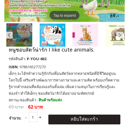
Tap to expand
หนูชอบสัตว์น่ารัก I like cute animals.
รหัสสินค้า:
P-YOU-602
ISBN:
9786165277273
เด็กๆ จะได้รทำความรู้จักกับเพื่อนสัตว์หลากหลายชนิดที่มีชีวิตอยู่บน
โลกใบนี้ เสริมสร้างพัฒนาการทางภาษาและความคิด พร้อมเกร็ดความ
รู้จากคำกลอนที่คล้องจองกันทั้งเล่ม เพิ่มความสนุกในการเรียนรู้และ
ท่องจำ ทำให้เด็กๆ ชอบสัตว์น่ารักได้อย่างน่ามหัศจรรย์
สถานะของสินค้า :
สินค้าพร้อมส่ง
69 บาท
62 บาท
จำนวน:
หยิบใส่ตะกร้า