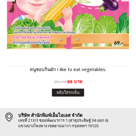
หนูชอบกินผัก I like to eat vegetables.
66 บาท
69 บาท
หยิบใส่รถเข็น
บริษัท สำนักพิมพ์เอ็มไอเอส จำกัด
เลขที่ 213/3 ซอยพัฒนาการ 1 (สาธุประดิษฐ์ 34 แยก 6)
แขวงบางโพงพาง เขตยานนาวา กรุงเทพฯ 10120