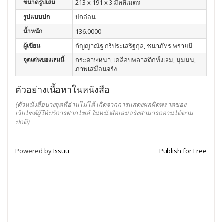
ขนาดรูปเล่ม
213 x 191 x 3 มิลลิเมตร
รูปแบบปก
ปกอ่อน
น้ำหนัก
136.0000
ผู้เขียน
กัญญาณัฐ กรีประเสริฐกุล, ชนาภัทร พรายมี
จุดเด่นของเล่มนี้
กระดาษหนา, เคลือบพลาสติกทั้งเล่ม, มุมมน,
ภาพเสมือนจริง
ตัวอย่างเนื้อหาในหนังสือ
(ตัวหนังสือบางจุดที่อ่านไม่ได้ เกิดจากการแสดงผลผิดพลาดของ
เว็บไซต์ผู้ให้บริการฝากไฟล์
ในหนังสือเล่มจริงสามารถอ่านได้ตาม
ปกติ
)
Powered by
Issuu
Publish for Free