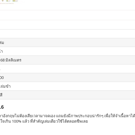
เล่ม
้า
168 มิลลิเมตร
น
00
 แจ่มขำ
สี
.6
อังกฤษไม่ต้องเสียเวลามาจดเอง แถมยังมีภาพประกอบน่ารักๆ เพื่อให้จำเนื้อหาได้จา
่นใจเกิน 100% แล้ว ที่สำคัญเล่มเดียวใช้ได้ตลอดชีพเลย