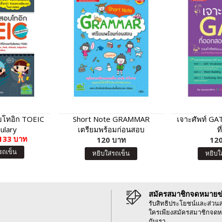
บโทอิก TOEIC
Short Note GRAMMAR
เจาะศัพท์ GA
ulary
เตรียมพร้อมก่อนสอบ
ที
133 บาท
120 บาท
120
รถเข็น
หยิบใส่รถเข็น
หยิบใ
สมัครสมาชิกจดหมายข
รับสิทธิประโยชน์และส่วน
ใครเพียงสมัครสมาชิกจดห
กับเรา