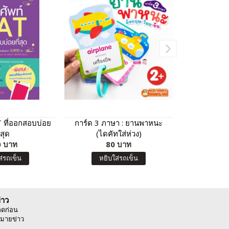
T ที่ออกสอบบ่อย
การ์ด 3 ภาษา : ยานพาหนะ
แฟลชการ์ด
่สุด
(ไดคัทใส่ห่วง)
จ๊ะเอ๋ 
 บาท
80 บาท
6
ส่รถเข็น
หยิบใส่รถเข็น
หยิบ
่าว
ลดก่อน
มายข่าว