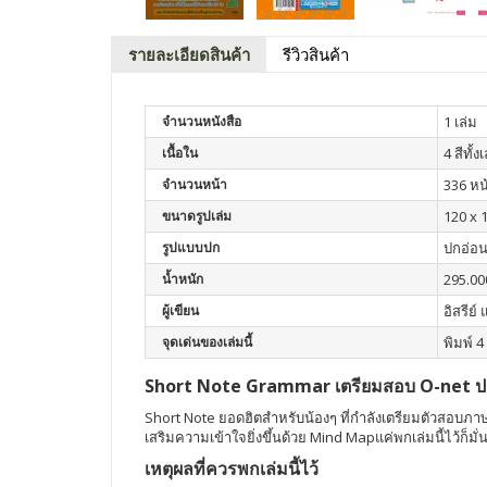
รายละเอียดสินค้า
รีวิวสินค้า
จำนวนหนังสือ
1 เล่ม
เนื้อใน
4 สีทั้ง
จำนวนหน้า
336 หน
ขนาดรูปเล่ม
120 x 
รูปแบบปก
ปกอ่อ
น้ำหนัก
295.00
ผู้เขียน
อิสรีย์
จุดเด่นของเล่มนี้
พิมพ์ 4 
Short Note Grammar เตรียมสอบ O-net ป
Short Note ยอดฮิตสำหรับน้องๆ ที่กำลังเตรียมตัวสอบภาษา
เสริมความเข้าใจยิ่งขึ้นด้วย Mind Mapแค่พกเล่มนี้ไว้ก็มั
เหตุผลที่ควรพกเล่มนี้ไว้