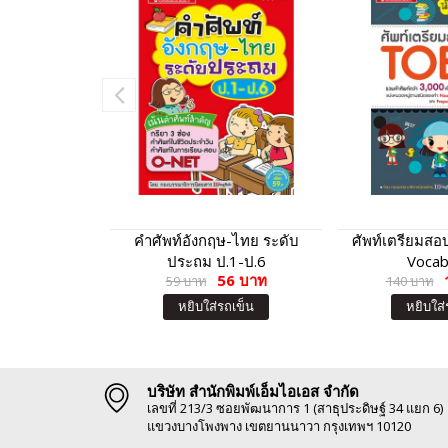
คำศัพท์อังกฤษ-ไทย ระดับ
ศัพท์เตรียมสอ
ประถม ป.1-ป.6
Vocab
56 บาท
59 บาท
140 บาท
หยิบใส่รถเข็น
หยิบใส่
บริษัท สำนักพิมพ์เอ็มไอเอส จำกัด
เลขที่ 213/3 ซอยพัฒนาการ 1 (สาธุประดิษฐ์ 34 แยก 6)
แขวงบางโพงพาง เขตยานนาวา กรุงเทพฯ 10120