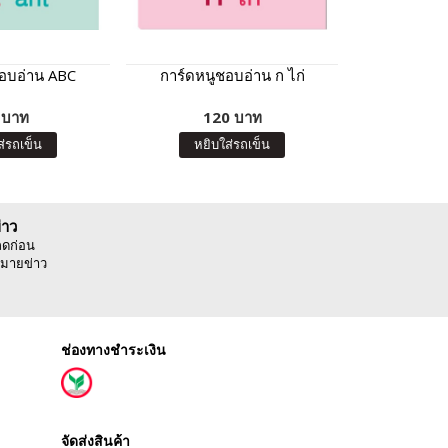
ชอบอ่าน ABC
การ์ดหนูชอบอ่าน ก ไก่
การ์ดหนูช
(ส
 บาท
120 บาท
8
ส่รถเข็น
หยิบใส่รถเข็น
หยิบ
่าว
ลดก่อน
มายข่าว
ช่องทางชำระเงิน
จัดส่งสินค้า