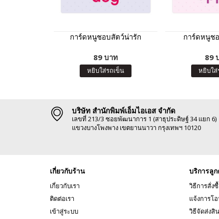
การ์ดหนูชอบสัตว์น่ารัก
การ์ดหนูชอ
89 บาท
89 
หยิบใส่รถเข็น
หยิบใส่
บริษัท สำนักพิมพ์เอ็มไอเอส จำกัด
เลขที่ 213/3 ซอยพัฒนาการ 1 (สาธุประดิษฐ์ 34 แยก 6)
แขวงบางโพงพาง เขตยานนาวา กรุงเทพฯ 10120
เกี่ยวกับร้าน
บริการลูก
เกี่ยวกับเรา
วิธีการสั่งซื
ติดต่อเรา
แจ้งการโอ
เข้าสู่ระบบ
วิธีจัดส่งสิ