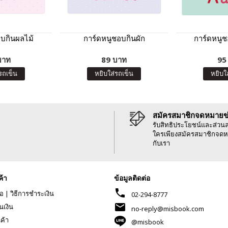
บกินผลไม้
การ์ดหนูชอบกินผัก
การ์ดหนู
บาท
89 บาท
95
รถเข็น
หยิบใส่รถเข็น
หยิบใ
สมัครสมาชิกจดหมายข
รับสิทธิประโยชน์และส่วน
ใครเพียงสมัครสมาชิกจดห
กับเรา
ค้า
ข้อมูลติดต่อ
phone
้อ
|
วิธีการชำระเงิน
02-294-8777
mail
นเงิน
no-reply@misbook.com
นค้า
@misbook