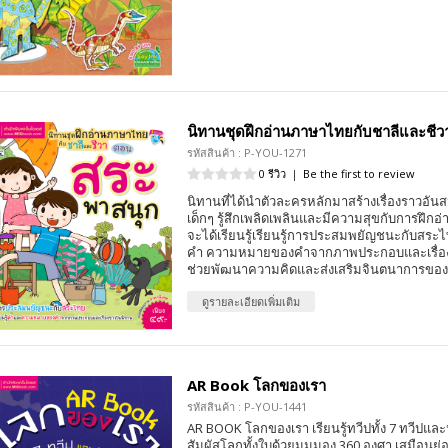
นิทานชุดฝึกอ่านภาษาไทยกับชาลีและชีว
รหัสสินค้า : P-YOU-1271
0 รีวิว
|
Be the first to review
นิทานที่ได้นำตัวละครหลักมาสร้างเรื่องราวอันส
เด็กๆ รู้สึกเพลิดเพลินและมีความสุขกับการฝึก
จะได้เรียนรู้เรียนรู้การประสมพยัญชนะกับสระไท
คำ ความหมายของคำจากภาพประกอบและเรื่องร
ช่วยพัฒนาความคิดและส่งเสริมจินตนาการของเด็
ดูรายละเอียดเพิ่มเติม
AR Book โลกของเรา
รหัสสินค้า : P-YOU-1441
AR BOOK โลกของเรา เรียนรู้ทวีปทั้ง 7 ทวีปและ
สัมผัสโลกทั้งใบด้วยมุมมอง 360 องศา เสมือนย่อ