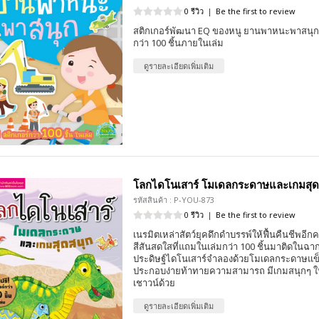
0 รีวิว
|
Be the first to review
สติกเกอร์พัฒนา EQ ของหนู ยานพาหนะพาสนุก 
กว่า 100 ชิ้นภายในเล่ม
ดูรายละเอียดเพิ่มเติม
โลกไดโนเสาร์ โมเดลกระดาษและเกมสุด
รหัสสินค้า : P-YOU-873
0 รีวิว
|
Be the first to review
เนรมิตเหล่าสัตว์ยุคดึกดำบรรพ์ให้ฟื้นคืนชีพอีกคร
สีสันสดใสที่แถมในเล่มกว่า 100 ชิ้นมาติดในฉา
ประดิษฐ์ไดโนเสาร์จำลองด้วยโมเดลกระดาษแข็ง
ประกอบง่ายท้าทายความสามารถ มีเกมสนุกๆ ให
เชาวน์ด้วย
ดูรายละเอียดเพิ่มเติม