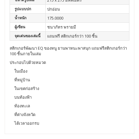
215 x 275 มิลลิเมตร
รูปแบบปก
ปกอ่อน
น้ำหนัก
175.0000
ผู้เขียน
ชนาภัทร พรายมี
จุดเด่นของเล่มนี้
แถมฟรี สติกเกอร์กว่า 100 ชิ้น
สติกเกอร์พัฒนา EQ ของหนู ยานพาหนะพาสนุก แถมฟรีสติกเกอร์กว่า
100 ชิ้นภายในเล่ม
ประกอบไปด้วยหมวด
ในเมือง
ที่หมู่บ้าน
ในเขตก่อสร้าง
บนท้องฟ้า
ท้องทะเล
ที่ต่างจังหวัด
ได้เวลาออกรบ