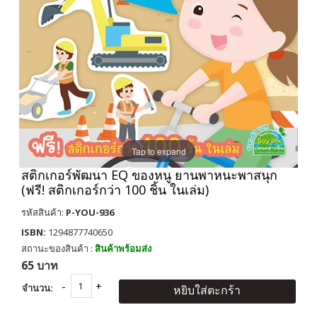
Tap to expand
สติกเกอร์พัฒนา EQ ของหนู ยานพาหนะพาสนุก
(ฟรี! สติกเกอร์กว่า 100 ชิ้น ในเล่ม)
รหัสสินค้า:
P-YOU-936
ISBN:
1294877740650
สถานะของสินค้า :
สินค้าพร้อมส่ง
65 บาท
จำนวน:
หยิบใส่ตะกร้า