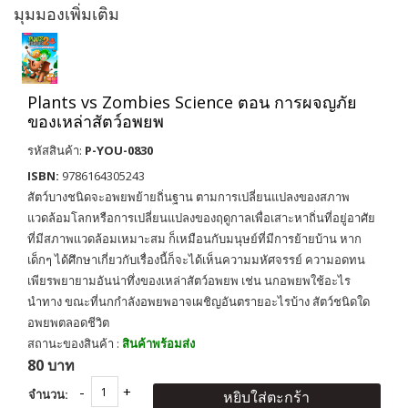
มุมมองเพิ่มเติม
Plants vs Zombies Science ตอน การผจญภัย
ของเหล่าสัตว์อพยพ
รหัสสินค้า:
P-YOU-0830
ISBN:
9786164305243
สัตว์บางชนิดจะอพยพย้ายถิ่นฐาน ตามการเปลี่ยนแปลงของสภาพ
แวดล้อมโลกหรือการเปลี่ยนแปลงของฤดูกาลเพื่อเสาะหาถิ่นที่อยู่อาศัย
ที่มีสภาพเเวดล้อมเหมาะสม ก็เหมือนกับมนุษย์ที่มีการย้ายบ้าน หาก
เด็กๆ ได้ศึกษาเกี่ยวกับเรื่องนี้ก็จะได้เห็นความมหัศจรรย์ ความอดทน
เพียรพยายามอันน่าทึ่งของเหล่าสัตว์อพยพ เช่น นกอพยพใช้อะไร
นำทาง ขณะที่นกกำลังอพยพอาจเผชิญอันตรายอะไรบ้าง สัตว์ชนิดใด
อพยพตลอดชีวิต
สถานะของสินค้า :
สินค้าพร้อมส่ง
80 บาท
จำนวน:
หยิบใส่ตะกร้า