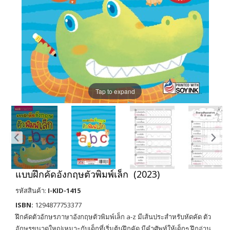
Tap to expand
แบบฝึกคัดอังกฤษตัวพิมพ์เล็ก (2023)
รหัสสินค้า:
I-KID-1415
ISBN:
1294877753377
ฝึกคัดตัวอักษรภาษาอังกฤษตัวพิมพ์เล็ก a-z มีเส้นประสำหรับหัดคัด ตัว
อักษรขนาดใหญ่เหมาะกับเด็กที่เริ่มต้นฝึกคัด มีคำศัพท์ให้เด็กๆ ฝึกอ่าน