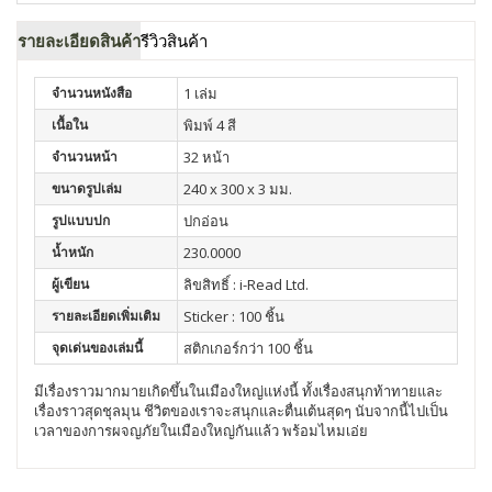
รายละเอียดสินค้า
รีวิวสินค้า
จำนวนหนังสือ
1 เล่ม
เนื้อใน
พิมพ์ 4 สี
จำนวนหน้า
32 หน้า
ขนาดรูปเล่ม
240 x 300 x 3 มม.
รูปแบบปก
ปกอ่อน
น้ำหนัก
230.0000
ผู้เขียน
ลิขสิทธิ์ : i-Read Ltd.
รายละเอียดเพิ่มเติม
Sticker : 100 ชิ้น
จุดเด่นของเล่มนี้
สติกเกอร์กว่า 100 ชิ้น
มีเรื่องราวมากมายเกิดขึ้นในเมืองใหญ่แห่งนี้ ทั้งเรื่องสนุกท้าทายและ
เรื่องราวสุดชุลมุน ชีวิตของเราจะสนุกและตื่นเต้นสุดๆ นับจากนี้ไปเป็น
เวลาของการผจญภัยในเมืองใหญ่กันแล้ว พร้อมไหมเอ่ย