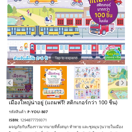
Tap to expand
เมืองใหญ่น่าอยู่ (แถมฟรี! สติกเกอร์กว่า 100 ชิ้น)
รหัสสินค้า:
P-YOU-807
ISBN:
1294877739371
ผจญภัยกับเรื่องราวมากมายที่ทั้งสนุก ท้าทาย และชุลมุนวุ่นวายในเมือง