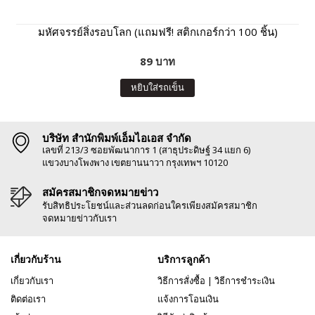
มหัศจรรย์สิ่งรอบโลก (แถมฟรี! สติกเกอร์กว่า 100 ชิ้น)
89 บาท
หยิบใส่รถเข็น
บริษัท สำนักพิมพ์เอ็มไอเอส จำกัด
เลขที่ 213/3 ซอยพัฒนาการ 1 (สาธุประดิษฐ์ 34 แยก 6)
แขวงบางโพงพาง เขตยานนาวา กรุงเทพฯ 10120
สมัครสมาชิกจดหมายข่าว
รับสิทธิประโยชน์และส่วนลดก่อนใครเพียงสมัครสมาชิก
จดหมายข่าวกับเรา
เกี่ยวกับร้าน
บริการลูกค้า
เกี่ยวกับเรา
วิธีการสั่งซื้อ
|
วิธีการชำระเงิน
ติดต่อเรา
แจ้งการโอนเงิน