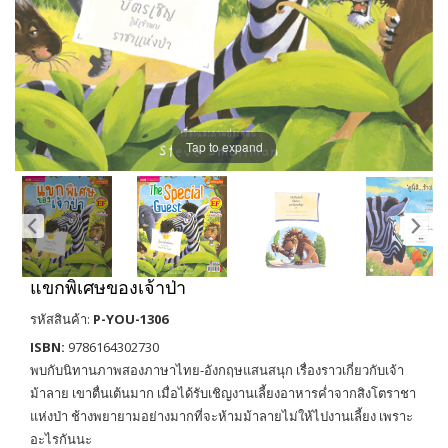
Tap to expand
แขกพิเศษของเจ้าป่า
รหัสสินค้า:
P-YOU-1306
ISBN:
9786164302730
พบกับนิทานภาพสองภาษาไทย-อังกฤษแสนสนุก เรื่องราวเกี่ยวกับเจ้า
ม้าลาย เขาตื่นเต้นมาก เมื่อได้รับเชิญงานเลี้ยงอาหารค่ำจากสิงโตราชา
แห่งป่า ช้างพยายามอย่างมากที่จะห้ามม้าลายไม่ให้ไปงานเลี้ยง เพราะ
อะไรกันนะ