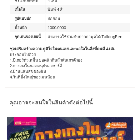
จำนวนหนังสือ
4 เล่ม
เนื้อใน
พิมพ์ 4 สี
รูปแบบปก
ปกอ่อน
น้ำหนัก
1000.0000
จุดเด่นของเล่มนี้
สามารถใช้ร่วมกับปากกาพูดได้ TalkingPen
ชุดเสริมสร้างความภูมิใจในตนเองและพอใจในสิ่งที่ตนมี 4 เล่ม
ประกอบไปด้วย
1.ปีเตอร์ตัวเหม็น ยอดนักกินถั่วลันเตาตัวยง
2.กางเกงในยอดมนุย์ของชาร์ลี
3.บ้านแสนสุขของฉัน
4.วันที่ยิ่งใหญ่ของเม่นน้อย
คุณอาจจะสนใจในสินค้าดังต่อไปนี้