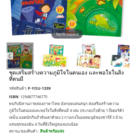
Tap to expand
ชุดเสริมสร้างความภูมิใจในตนเอง และพอใจในสิ่ง
ที่ตนมี
รหัสสินค้า:
P-YOU-1339
ISBN:
1294877746775
พบกับนิทานภาพสองภาษาไทย-อังกฤษแสนสนุก ส่งเสริมสร้างความ
ภูมิใจในตนเองและพอใจในสิ่งที่ตนมี 4 เล่ม ประกอบไปด้วย 1.ปีเตอร์ตัว
เหม็น ยอดนักกินถั่วลันเตาตัวยง 2.กางเกงในยอดมนุย์ของชาร์ลี 3.บ้าน
แสนสุขของฉัน 4.วันที่ยิ่งใหญ่ของเม่นน้อย
สถานะของสินค้า :
สินค้าพร้อมส่ง