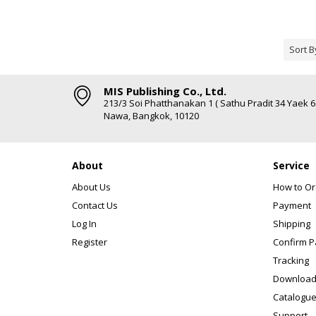
Sort B
MIS Publishing Co., Ltd.
213/3 Soi Phatthanakan 1 ( Sathu Pradit 34 Yaek 
Nawa, Bangkok, 10120
About
Service
About Us
How to Or
Contact Us
Payment
Log In
Shipping
Register
Confirm 
Tracking
Download
Catalogue
Support