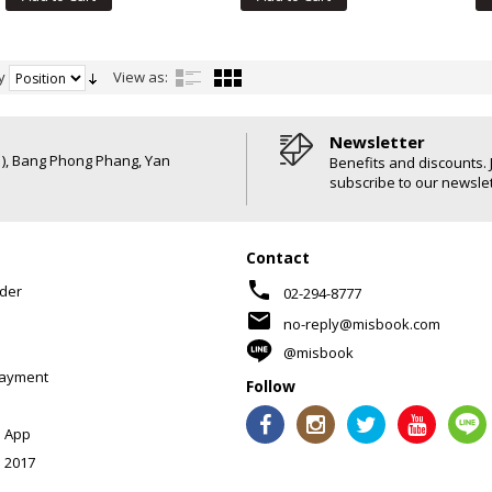
y
View as:
Newsletter
6 ), Bang Phong Phang, Yan
Benefits and discounts. 
subscribe to our newslet
Contact
phone
der
02-294-8777
mail
no-reply@misbook.com
@misbook
Payment
Follow
 App
 2017