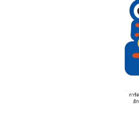
การ์
อั