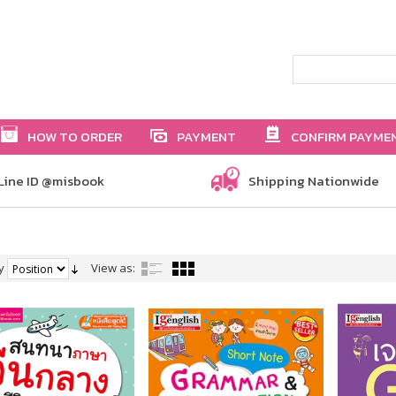
HOW TO ORDER
PAYMENT
CONFIRM PAYME
Line ID @misbook
Shipping Nationwide
y
View as: