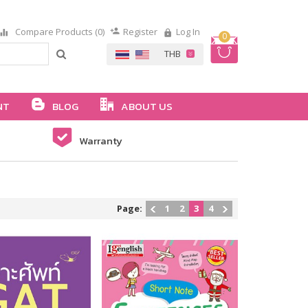
Compare Products (0)
Register
Log In
0
NT
BLOG
ABOUT US
Warranty
Page:
1
2
3
4