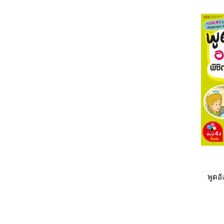
พูดอั