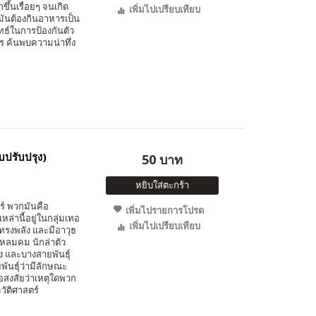
ึ้นเรื่อยๆ จนเกิด
เพิ่มไปเปรียบเทียบ
มันต้องกินอาหารเป็น
ธ์ในการป้องกันตัว
ร ค้นพบความน่าทึ่ง
บปรับปรุง)
50 บาท
หยิบใส่ตะกร้า
ตร์ พวกมันคือ
เพิ่มไปรายการโปรด
ล่านี้อยู่ในกลุ่มเทอ
เพิ่มไปเปรียบเทียบ
นทรงพลัง และมีอาวุธ
แหลมคม นักล่าตัว
ูง และบางสายพันธุ์
ันธุ์ว่ามีลักษณะ
้อสงสัยว่าเหตุใดพวก
วัติศาสตร์