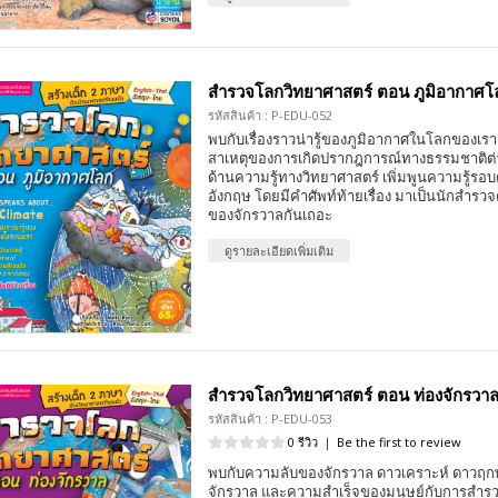
สำรวจโลกวิทยาศาสตร์ ตอน ภูมิอากาศโล
รหัสสินค้า : P-EDU-052
พบกับเรื่องราวน่ารู้ของภูมิอากาศในโลกของเร
สาเหตุของการเกิดปรากฎการณ์ทางธรรมชาติต่า
ด้านความรู้ทางวิทยาศาสตร์ เพิ่มพูนความรู้รอ
อังกฤษ โดยมีคำศัพท์ท้ายเรื่อง มาเป็นนักสำรว
ของจักรวาลกันเถอะ
ดูรายละเอียดเพิ่มเติม
สำรวจโลกวิทยาศาสตร์ ตอน ท่องจักรวาล 
รหัสสินค้า : P-EDU-053
0 รีวิว
|
Be the first to review
พบกับความลับของจักรวาล ดาวเคราะห์ ดาวฤกษ์ 
จักรวาล และความสำเร็จของมนุษย์กับการสำรว