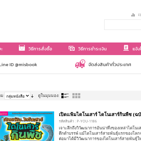
เป
ษะ
วิธีการสั่งซื้อ
วิธีการชำระเงิน
แจ้ง
Line ID @misbook
จัดส่งสินค้าทั่วประเทศ
าม
ดูในมุมมอง:
เปิดแฟ้มไดโนเสาร์ ไดโนเสาร์กินพืช (ฉบั
รหัสสินค้า : P-YOU-1186
เจาะลึกถึงวิวัฒนาการอันน่าทึ่งของเหล่าไดโนเส
ดึกดำบรรพ์ แม้ไดโนเสาร์สายพันธุ์แรกของโลกจะเ
ต่อมาได้มีวิวัฒนาการของไดโนเสาร์สายพันธุ์ใหม