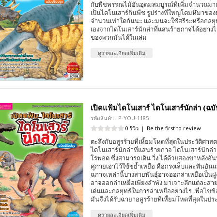
กับพืชพรรณไม้อันอุดมสมบูรณ์ที่เพิ่มจำนวนมากข
เป็นไดโนเสาร์กินพืช รูปร่างที่ใหญ่โตมหึมาของ
จำนวนเท่าใดกันนะ และมนจะใช้สรีระหรือกลยุท
เองจากไดโนเสาร์นักล่าที่แสนร้ายกาจได้อย่างไ
ของพวกมันได้ในเล่ม
ดูรายละเอียดเพิ่มเติม
เปิดแฟ้มไดโนเสาร์ ไดโนเสาร์นักล่า (ฉบั
รหัสสินค้า : P-YOU-1185
0 รีวิว
|
Be the first to review
ตะลึงกับอสูรร้ายที่เหี้ยมโหดที่สุดในประวัติศาส
ไดโนเสาร์นักล่าที่แสนร้ายกาจ ไดโนเสาร์นักล่าเห
โรพอด ซึ่งสามารถเดิน วิ่ง ได้ด้วยสองขาหลังอั
คู่กายเอาไว้ใช้ขย้ำเหยื่อ คือกรงเล็บและฟันอัน
ฉกาจเหล่านี้บางสายพันธุ์อาจออกล่าเหยื่อเป็นฝ
อาจออกล่าเหยื่อเพียงลำพัง มาเจาะลึกแต่ละสายพ
เด่นและกลยุทธ์ในการล่าเหยื่ออย่างไร เพื่อไขข
มันจึงได้รับฉายาอสูรร้ายที่เหี้ยมโหดที่สุดในประ
ดูรายละเอียดเพิ่มเติม