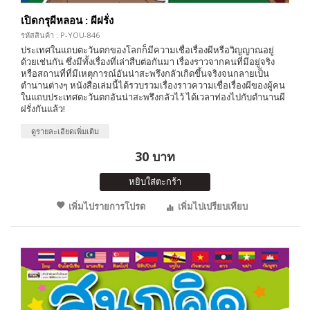
เปิดกรุผีหลอน : ผีฝรั่ง
รหัสสินค้า : P-YOU-846
ประเทศในแถบตะวันตกของโลกก็มีความเชื่อเรื่องผีหรือวิญญาณอยู่
ด้วยเช่นกัน ซึ่งมีทั้งเรื่องที่เล่าสืบต่อกันมา เรื่องราวจากคนที่มีอยู่จริง
หรือสถานที่ที่มีเหตุการณ์อันน่าสะพรึงกลัวเกิดขึ้นจริงจนกลายเป็น
ตำนานต่างๆ หนังสือเล่มนี้ได้รวบรวมเรื่องราวความเชื่อเรื่องผีของผู้คน
ในแถบประเทศตะวันตกอันน่าสะพรึงกลัวไว้ ได้เวลาท่องไปกับตำนานผี
ฝรั่งกันแล้ว!
ดูรายละเอียดเพิ่มเติม
30 บาท
หยิบใส่ตะกร้า
เพิ่มไปรายการโปรด
เพิ่มไปเปรียบเทียบ