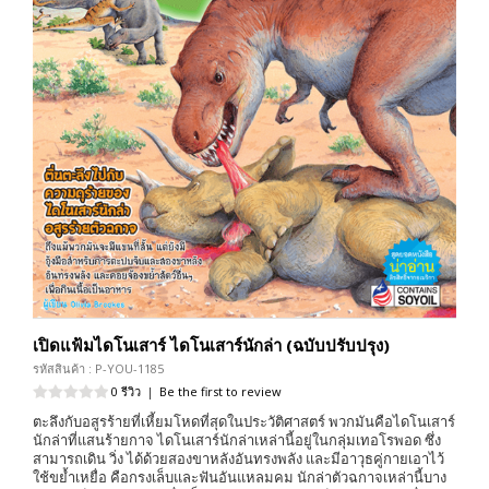
เปิดแฟ้มไดโนเสาร์ ไดโนเสาร์นักล่า (ฉบับปรับปรุง)
รหัสสินค้า : P-YOU-1185
0 รีวิว
|
Be the first to review
ตะลึงกับอสูรร้ายที่เหี้ยมโหดที่สุดในประวัติศาสตร์ พวกมันคือไดโนเสาร์
นักล่าที่แสนร้ายกาจ ไดโนเสาร์นักล่าเหล่านี้อยู่ในกลุ่มเทอโรพอด ซึ่ง
สามารถเดิน วิ่ง ได้ด้วยสองขาหลังอันทรงพลัง และมีอาวุธคู่กายเอาไว้
ใช้ขย้ำเหยื่อ คือกรงเล็บและฟันอันแหลมคม นักล่าตัวฉกาจเหล่านี้บาง