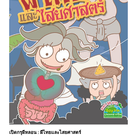
เปิดกรุผีหลอน : ผีไทยและไสยศาสตร์