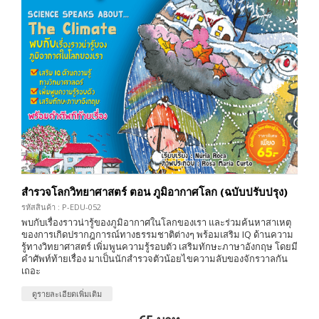
สำรวจโลกวิทยาศาสตร์ ตอน ภูมิอากาศโลก (ฉบับปรับปรุง)
รหัสสินค้า : P-EDU-052
พบกับเรื่องราวน่ารู้ของภูมิอากาศในโลกของเรา และร่วมค้นหาสาเหตุ
ของการเกิดปรากฎการณ์ทางธรรมชาติต่างๆ พร้อมเสริม IQ ด้านความ
รู้ทางวิทยาศาสตร์ เพิ่มพูนความรู้รอบตัว เสริมทักษะภาษาอังกฤษ โดยมี
คำศัพท์ท้ายเรื่อง มาเป็นนักสำรวจตัวน้อยไขความลับของจักรวาลกัน
เถอะ
ดูรายละเอียดเพิ่มเติม