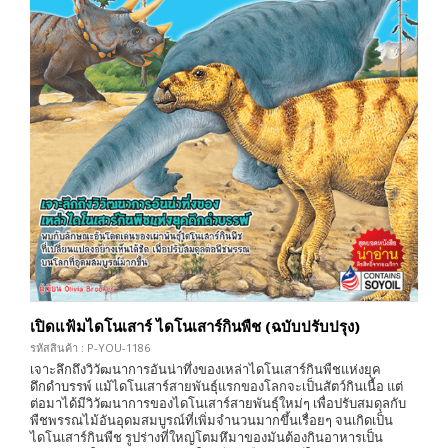
เปิดแฟ้มไดโนเสาร์ ไดโนเสาร์กินพืช (ฉบับปรับปรุง)
รหัสสินค้า : P-YOU-1186
เจาะลึกถึงวิวัฒนาการอันน่าทึ่งของเหล่าไดโนเสาร์กินพืชแห่งยุค
ดึกดำบรรพ์ แม้ไดโนเสาร์สายพันธุ์แรกของโลกจะเป็นสัตว์กินเนื้อ แต่
ต่อมาได้มีวิวัฒนาการของไดโนเสาร์สายพันธุ์ใหม่ๆ เพื่อปรับสมดุลกับ
พืชพรรณไม้อันอุดมสมบูรณ์ที่เพิ่มจำนวนมากขึ้นเรื่อยๆ จนเกิดเป็น
ไดโนเสาร์กินพืช รูปร่างที่ใหญ่โตมหึมาของมันต้องกินอาหารเป็น