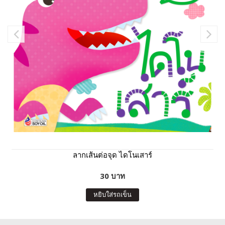
ลากเส้นต่อจุด ไดโนเสาร์
30 บาท
หยิบใส่รถเข็น