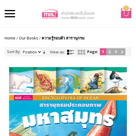
0
Home
/
Our Books
/
ความรู้รอบตัว สารานุกรม
Sort By
Page:
1
2
3
View as: