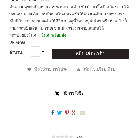
คืนความสุขกับปัญหากวนๆ ชวนกรามค้าง ขำ บ้า ฮาจี๊ดจ๊าด ใครตอบได้
บอกเลย นายเจ๋งมาก! คำถามในเล่มจะทำให้ฟิน และอินแบบฮาๆ ช่วย
เพิ่มสีสัน และความสดใสให้ชีวิต จะอยู่ที่ไหน อยู่กับใคร หรือทำอะไร ก็
สามารถหยิบคำถามกวนๆ ชวนหัวเราะ มาทายเล่นกันได้
สถานะของสินค้า :
สินค้าพร้อมส่ง
25 บาท
จำนวน:
หยิบใส่ตะกร้า
เพิ่มไปรายการโปรด
เพิ่มไปเปรียบเทียบ
วิธีการสั่งซื้อ
0 รีวิว