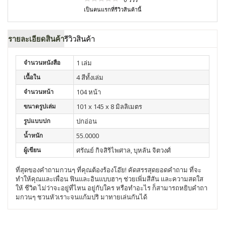
เป็นคนแรกที่รีวิวสินค้านี้
รายละเอียดสินค้า
รีวิวสินค้า
จำนวนหนังสือ
1 เล่ม
เนื้อใน
4 สีทั้งเล่ม
จำนวนหน้า
104 หน้า
ขนาดรูปเล่ม
101 x 145 x 8 มิลลิเมตร
รูปแบบปก
ปกอ่อน
น้ำหนัก
55.0000
ผู้เขียน
ศรัณย์ กิจสิริไพศาล, บุหลัน จิตวงศ์
ที่สุดของคำถามกวนๆ ที่คุณต้องร้องโอ๊ย! คัดสรรสุดยอดคำถาม ที่จะ
ทำให้คุณและเพื่อน ฟินและอินแบบฮาๆ ช่วยเพิ่มสีสัน และความสดใส
ให้ ชีวิต ไม่ว่าจะอยู่ที่ไหน อยู่กับใคร หรือทำอะไร ก็สามารถหยิบคำถา
มกวนๆ ชวนหัวเราะจนแก้มปริ มาทายเล่นกันได้