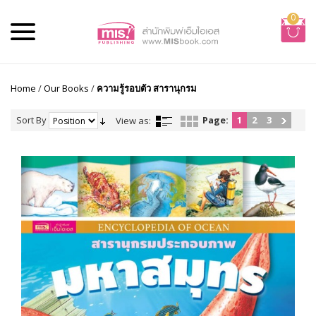
0
Home
/
Our Books
/
ความรู้รอบตัว สารานุกรม
Sort By
Page:
1
2
3
View as: