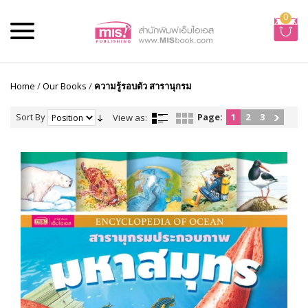
0
Home
/
Our Books
/
ความรู้รอบตัว สารานุกรม
Sort By
Page:
1
2
3
View as: