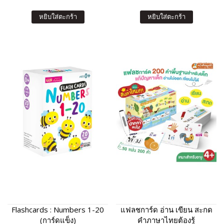
หยิบใส่ตะกร้า
หยิบใส่ตะกร้า
Flashcards : Numbers 1-20
แฟลชการ์ด อ่าน เขียน สะกด
(การ์ดแข็ง)
คำภาษาไทยต้องรู้