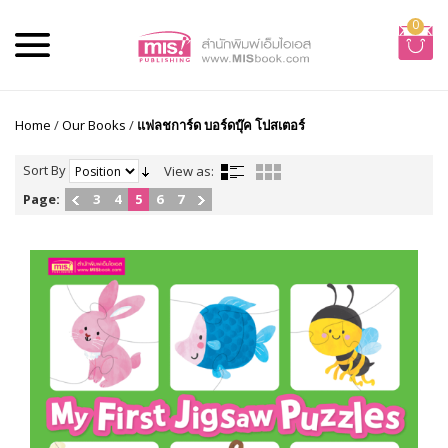
0
Home
/
Our Books
/
แฟลชการ์ด บอร์ดบุ๊ค โปสเตอร์
Sort By
View as:
Page:
3
4
5
6
7