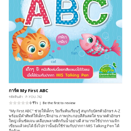
การ์ด My First ABC
รหัสสินค้า : P-YOU-742
0 รีวิว
|
Be the first to review
"My First ABC" ช่วยให้เด็กๆ วัยเริ่มต้นเรียนรู้ สนุกกับบัตรตัวอักษร A-Z
พร้อมมีคำศัพท์ให้เด็กๆ ฝึกอ่าน ภาพประกอบสีสันสดใส ขนาดตัวอักษร
ใหญ่ เห็นชัดเจน เคลือบพลาสติกกันน้ำอย่างดี สามารถใช้ปากกาเมจิก
เขียนแล้วลบได้ ยิ่งไปกว่านั้นยังใช้ร่วมกับปากกา MIS Talking Pen ได้
อีกด้วย