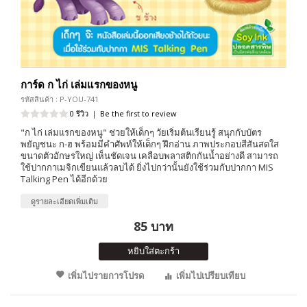
การ์ด ก ไก่ เล่มแรกของหนู
รหัสสินค้า : P-YOU-741
0 รีวิว
|
Be the first to review
"ก ไก่ เล่มแรกของหนู" ช่วยให้เด็กๆ วัยเริ่มต้นเรียนรู้ สนุกกับบัตร
พยัญชนะ ก-ฮ พร้อมมีคำศัพท์ให้เด็กๆ ฝึกอ่าน ภาพประกอบสีสันสดใส
ขนาดตัวอักษรใหญ่ เห็นชัดเจน เคลือบพลาสติกกันน้ำอย่างดี สามารถ
ใช้ปากกาเมจิกเขียนแล้วลบได้ ยิ่งไปกว่านั้นยังใช้ร่วมกับปากกา MIS
Talking Pen ได้อีกด้วย
ดูรายละเอียดเพิ่มเติม
85 บาท
หยิบใส่ตะกร้า
เพิ่มไปรายการโปรด
เพิ่มไปเปรียบเทียบ