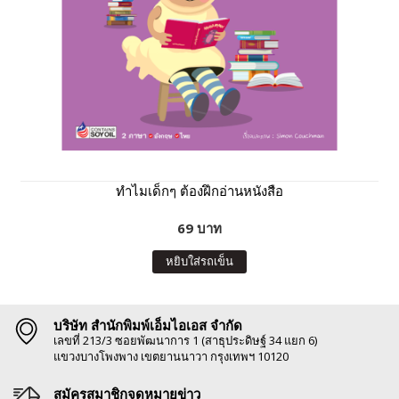
ทำไมเด็กๆ ต้องฝึกอ่านหนังสือ
69 บาท
หยิบใส่รถเข็น
บริษัท สำนักพิมพ์เอ็มไอเอส จำกัด
เลขที่ 213/3 ซอยพัฒนาการ 1 (สาธุประดิษฐ์ 34 แยก 6)
แขวงบางโพงพาง เขตยานนาวา กรุงเทพฯ 10120
สมัครสมาชิกจดหมายข่าว