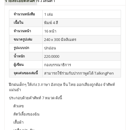
รายละเอียดสินค้า
รีวิวสินค้า
จำนวนหนังสือ
1 เล่ม
เนื้อใน
พิมพ์ 4 สี
จำนวนหน้า
16 หน้า
ขนาดรูปเล่ม
240 x 300 มิลลิเมตร
รูปแบบปก
ปกอ่อน
น้ำหนัก
220.0000
ผู้เขียน
กองบรรณาธิการ
จุดเด่นของเล่มนี้
สามารถใช้ร่วมกับปากกาพูดได้ TalkingPen
ฝึกฝนเด็กๆ ให้เก่ง 3 ภาษา อังกฤษ จีน ไทย ออกเสียงถูกต้อง จำศัพท์
แม่นยำ
ประกอบด้วยคำศัพท์ 7 หมวด ดังนี้
ตัวเลข
สัตว์เลี้ยงของฉัน
เสื้อผ้า