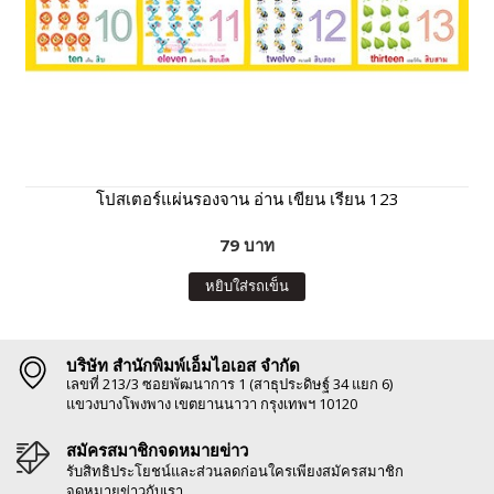
โปสเตอร์แผ่นรองจาน อ่าน เขียน เรียน 123
79 บาท
หยิบใส่รถเข็น
บริษัท สำนักพิมพ์เอ็มไอเอส จำกัด
เลขที่ 213/3 ซอยพัฒนาการ 1 (สาธุประดิษฐ์ 34 แยก 6)
แขวงบางโพงพาง เขตยานนาวา กรุงเทพฯ 10120
สมัครสมาชิกจดหมายข่าว
รับสิทธิประโยชน์และส่วนลดก่อนใครเพียงสมัครสมาชิก
จดหมายข่าวกับเรา