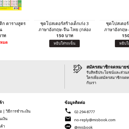
ิก ตารางสูตร
ชุดโปสเตอร์สร้างเด็กเก่ง 3
ชุดโปสเตอร์ส
ณ
ภาษาอังกฤษ-จีน-ไทย (กล่อง
ภาษาอังกฤษ-
บาท
150 บาท
แดง)
150
น้ำ
าหมด
หยิบใส่รถเข็น
หยิบใ
สมัครสมาชิกจดหมายข
รับสิทธิประโยชน์และส่วน
ใครเพียงสมัครสมาชิกจดห
กับเรา
ค้า
ข้อมูลติดต่อ
phone
้อ
|
วิธีการชำระเงิน
02-294-8777
mail
นเงิน
no-reply@misbook.com
นค้า
@misbook