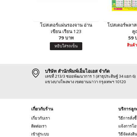
โปสเตอร์แผ่นรองจาน อ่าน
โปสเตอร์พลาสต
เขียน เรียน 123
คู
79 บาท
59 
สินค้
หยิบใส่รถเข็น
บริษัท สำนักพิมพ์เอ็มไอเอส จำกัด
เลขที่ 213/3 ซอยพัฒนาการ 1 (สาธุประดิษฐ์ 34 แยก 6)
แขวงบางโพงพาง เขตยานนาวา กรุงเทพฯ 10120
เกี่ยวกับร้าน
บริการลูก
เกี่ยวกับเรา
วิธีการสั่งซื
ติดต่อเรา
แจ้งการโอ
เข้าสู่ระบบ
วิธีจัดส่งสิ