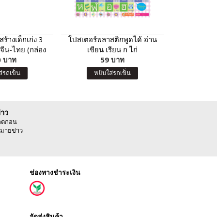
ร้างเด็กเก่ง 3
โปสเตอร์พลาสติกพูดได้ อ่าน
โปสเตอร์พลา
จีน-ไทย (กล่อง
เขียน เรียน ก ไก่
เขียน
 บาท
เงิน)
59 บาท
5
ส่รถเข็น
หยิบใส่รถเข็น
หยิบ
่าว
ลดก่อน
มายข่าว
ช่องทางชำระเงิน
จัดส่งสินค้า