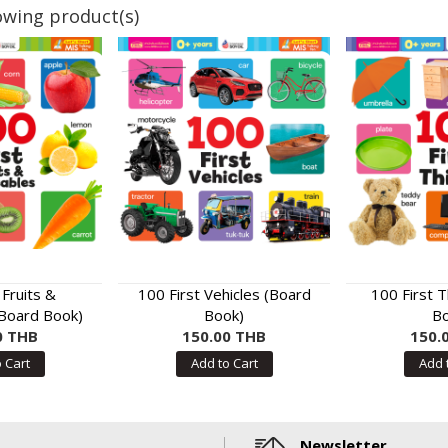
owing product(s)
 Fruits &
100 First Vehicles (Board
100 First 
Board Book)
Book)
Bo
0 THB
150.00 THB
150.
 Cart
Add to Cart
Add 
Newsletter