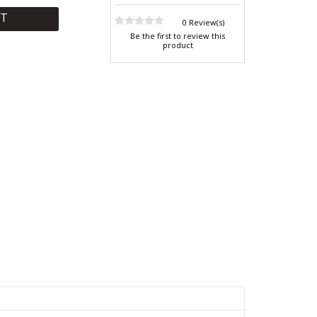
RT
0 Review(s)
Be the first to review this
product