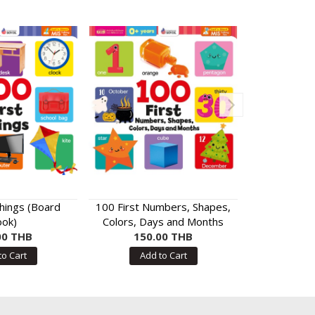
Things (Board
100 First Numbers, Shapes,
100 First
ok)
Colors, Days and Months
B
00 THB
(Board Book)
150.00 THB
150
to Cart
Add to Cart
Add