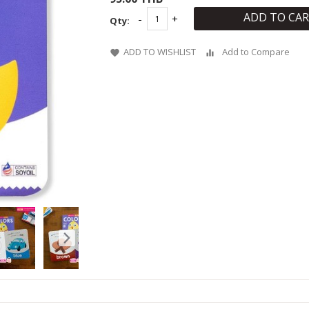
ADD TO CA
Qty:
ADD TO WISHLIST
Add to Compare