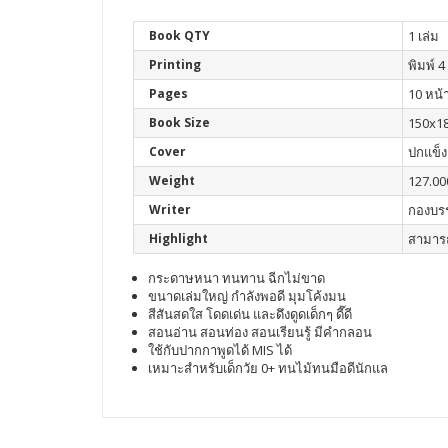
Book QTY
1 เล่ม
Printing
พิมพ์ 4 
Pages
10 หน้
Book Size
150x1
Cover
ปกแข็ง
Weight
127.00
Writer
กองบร
Highlight
สามารถ
กระดาษหนา ทนทาน ฉีกไม่ขาด
ขนาดเล่มใหญ่ กำลังพอดี มุมโค้งมน
สีสันสดใส โดดเด่น และดึงดูดเด็กๆ ดี๊ดี
สอนอ่าน สอนท่อง สอนเรียนรู้ มีคำกลอน
ใช้กับปากกาพูดได้ MIS ได้
เหมาะสำหรับเด็กวัย 0+ ทนไม้ทนมือดีนักแล