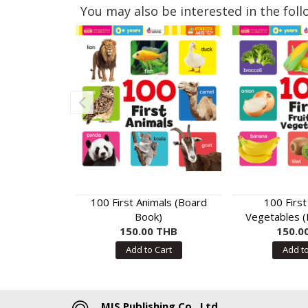
You may also be interested in the foll
100 First Animals (Board
100 First
Book)
Vegetables (
150.00 THB
150.0
Add to Cart
Add to
MIS Publishing Co., Ltd.