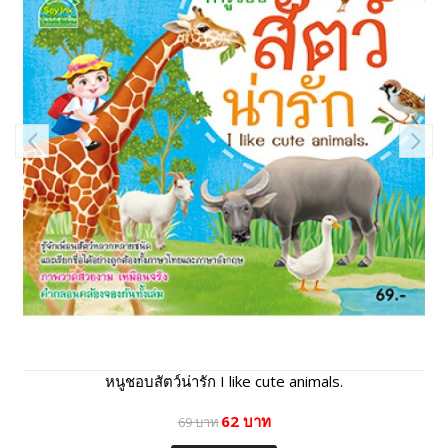
หนูชอบสัตว์น่ารัก I like cute animals.
62 บาท
69 บาท