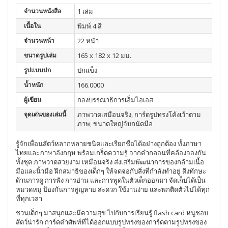
จำนวนหนังสือ
1 เล่ม
เนื้อใน
พิมพ์ 4 สี
จำนวนหน้า
22 หน้า
ขนาดรูปเล่ม
165 x 182 x 12 มม.
รูปแบบปก
ปกแข็ง
น้ำหนัก
166.0000
ผู้เขียน
กองบรรณาธิการเอ็มไอเอส
จุดเด่นของเล่มนี้
ภาพวาดเสมือนจริง, การ์ดรูปทรงโค้งเว้าตาม
ภาพ, ขนาดใหญ่จับถนัดมือ
รู้จักเพื่อนสัตว์หลากหลายชนิดและเรียกชื่อได้อย่างถูกต้อง ทั้งภาษา
ไทยและภาษาอังกฤษ พร้อมเกร็ดความรู้ จากคำกลอนที่คล้องจองกัน
ทั้งชุด ภาพวาดสวยงาม เหมือนจริง ส่งเสริมพัฒนาการของกล้ามเนื้อ
มือและนิ้วมือ ฝึกสมาธิของเด็กๆ ให้จดจ่อกับสิ่งที่กำลังทำอยู่ ดึงทักษะ
ด้านการดู การฟัง การอ่าน และการพูดในตัวเด็กออกมา จัดเก็บได้เป็น
หมวดหมู่ ป้องกันการสูญหาย สะดวก ใช้งานง่าย และพกติดตัวไปได้ทุก
ที่ทุกเวลา
ชวนเด็กๆ มาสนุกและมีความสุข ไปกับการเรียนรู้ flash card หนูชอบ
สัตว์น่ารัก การ์ดคำศัพท์ที่ได้ออกแบบรูปทรงของการ์ดตามรูปทรงของ