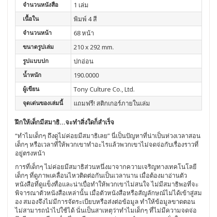
จำนวนหนังสือ
1 เล่ม
เนื้อใน
พิมพ์ 4 สี
จำนวนหน้า
68 หน้า
ขนาดรูปเล่ม
210 x 292 mm.
รูปแบบปก
ปกอ่อน
น้ำหนัก
190.0000
ผู้เขียน
Tony Culture Co., Ltd.
จุดเด่นของเล่มนี้
แถมฟรี! สติกเกอร์ภายในเล่ม
ฝึกให้เด็กมีสมาธิ…จะทำสิ่งใดก็สำเร็จ
“ทำไมเด็กๆ ถึงดูไม่ค่อยมีสมาธิเลย” นี่เป็นปัญหาที่น่าเป็นห่วงเวลาสอน
เด็กๆ หรือเวลาที่ให้พวกเขาทำอะไรแล้วพวกเขาไม่จดจ่อกับเรื่องราวที่
อยู่ตรงหน้า
การที่เด็กๆ ไม่ค่อยมีสมาธิส่วนหนึ่งมาจากความเจริญทางเทคโนโลยี
เด็กๆ ที่ดูภาพเคลื่อนไหวติดต่อกันเป็นเวลานาน เมื่อต้องมาอ่านตัว
หนังสือที่ดูแข็งทื่อและน่าเบื่อทำให้พวกเขาไม่สนใจ ไม่มีสมาธิพอที่จะ
พิจารณาตัวหนังสือเหล่านั้น เมื่อตัวหนังสือหรือสัญลักษณ์ไม่ได้เข้าสู่สม
อง สมองจึงไม่มีการจัดระเบียบหรือส่งต่อข้อมูล ทำให้ข้อมูลขาดตอน
ไม่สามารถนำไปใช้ได้ นั่นเป็นสาเหตุว่าทำไมเด็กๆ ที่ไม่มีความจดจ่อ