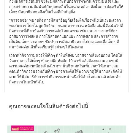
ถึงมีผลการเรียนต่ำ ซึ่งจะมีผลกระทบต่อการทำงาน ความมั่นใจ และ
การสร้างความสัมพันธ์กับบุคคลอื่นในอนาคตด้วย ดังนั้นการส่งเสริมให้
เด็กๆ มีสมาธิจดจ่อจึงเป็นเรื่องที่สำคัญยิ่ง
“การจดจ่อ” หมายถึง การมีสมาธิอยู่กับเรื่องใดเรื่องหนึ่งเป็นระยะเวลา
พอสมควร โดยไม่ถูกปัจจัยภายนอกมารบกวน หนังสือเล่มนี้จึงเน้นไปที่
กิจกรรมที่เกี่ยวข้องกับการจดจ่อโดยเฉพาะ เช่น เกมเขาวงกตที่ต้อง
อาศัยการวางแผน การใช้สายตาแยกแยะ การสังเกต และการสำรวจ
เป็นต้น เด็กๆ จะค่อยๆ ซึมซับการมีสมาธิจดจ่อไปเอง และเมื่อเด็กๆ มี
สมาธิจดจ่อแล้วก็จะเรียนรู้สิ่งต่างๆ ได้โดยง่าย
เวลาทำกิจกรรมควรให้เด็กๆ ทำในที่สงบ ปราศจากเสียงรบกวน โดยใน
วันแรกอาจให้เด็กๆ ทำแบบฝึกหัดสัก 10 นาที แล้วสังเกตว่าพวกเขามี
ความจดจ่อมากน้อยเพียงไร จากนั้นจึงลดหรือเพิ่มเวลาให้เหมาะสม
ตอนทำกิจกรรมร่วมกับเด็กๆ อาจกระตุ้นให้พวกเขาดูให้มากและคิดให้
มาก ให้มีสมาธิกับการทำกิจกรรมหน้าหนึ่งให้สำเร็จก่อน แล้วค่อยทำ
กิจกรรมในหน้าถัดไป
คุณอาจจะสนใจในสินค้าดังต่อไปนี้