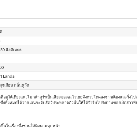
สี
า
280 มิลลิเมตร
น
00
rt Landa
ดุจเดือน กลั่นคูวัด
หลาดที่อยู่ใต้เตียงและไม่กล้าดูว่าเป็นเสียงของอะไรเธอจึงกระโดดลงจากเตียงและ
ึ่งทั้งหมดได้วางแผนจะจับสัตว์ประหลาดตัวนั้นให้ได้จึงรีบไปยังบ้านของเป็ดสาวทันท
ขึ้นในเรื่องซึ่งชวนให้ติดตามทุกหน้า