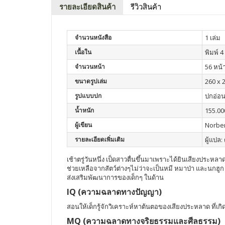
รายละเอียดสินค้า
รีวิวสินค้า
จำนวนหนังสือ
1 เล่ม
เนื้อใน
พิมพ์ 4 
จำนวนหน้า
56 หน้
ขนาดรูปเล่ม
260 x 
รูปแบบปก
ปกอ่อ
น้ำหนัก
155.00
ผู้เขียน
Norbe
รายละเอียดเพิ่มเติม
ผู้แปล: 
เช้าตรู่วันหนึ่ง เป็ดสาวตื่นขึ้นมาเพราะได้ยินเสียงประ
ช่วยเหลือจากสัตว์ต่างๆไม่ว่าจะเป็นหมี หมาป่า และนกฮูก ซ
ส่งเสริมพัฒนาการของเด็กๆ ในด้าน
IQ (ความฉลาดทางปัญญา)
สอนให้เด็กรู้จักวิเคราะห์หาต้นตอของเสียงประหลาด ที่เกิด
MQ (ความฉลาดทางจริยธรรมและศีลธรรม)