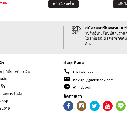
าหมด
หยิบใส่รถเข็น
หยิบใ
สมัครสมาชิกจดหมายข
รับสิทธิประโยชน์และส่วน
ใครเพียงสมัครสมาชิกจดห
กับเรา
ค้า
ข้อมูลติดต่อ
phone
้อ
|
วิธีการชำระเงิน
02-294-8777
mail
นเงิน
no-reply@misbook.com
นค้า
@misbook
านะการจัดส่ง
ติดตามเรา
ด App
ก 2019