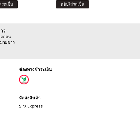
ส่รถเข็น
หยิบใส่รถเข็น
หยิบ
่าว
ลดก่อน
มายข่าว
ช่องทางชำระเงิน
จัดส่งสินค้า
SPX Express