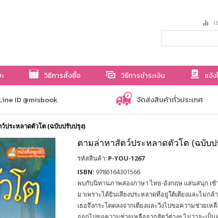
เป
ษะ
วิธีการสั่งซื้อ
วิธีการชำระเงิน
แจ้ง
Line ID @misbook
จัดส่งสินค้าทั่วประเทศ
ว์ประหลาดตัวโต (ฉบับปรับปรุง)
ตามล่าหาสัตว์ประหลาดตัวโต (ฉบับปร
รหัสสินค้า:
P-YOU-1267
ISBN:
9786164301566
พบกับนิทานภาพสองภาษา ไทย-อังกฤษ แสนสนุก เช้าตรู่
มาเพราะได้ยินเสียงประหลาดที่อยู่ใต้เตียงและไม่กล้า
เธอจึงกระโดดลงจากเตียงและวิ่งไปขอความช่วยเหลือ
ออกไปขอความช่วยเหลือจากสัตว์ต่างๆ ไม่ว่าจะเป็นห