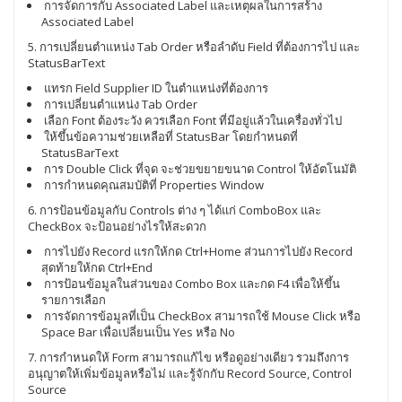
การจัดการกับ Associated Label และเหตุผลในการสร้าง
Associated Label
5. การเปลี่ยนตำแหน่ง Tab Order หรือลำดับ Field ที่ต้องการไป และ
StatusBarText
แทรก Field Supplier ID ในตำแหน่งที่ต้องการ
การเปลี่ยนตำแหน่ง Tab Order
เลือก Font ต้องระวัง ควรเลือก Font ที่มีอยู่แล้วในเครื่องทั่วไป
ให้ขึ้นข้อความช่วยเหลือที่ StatusBar โดยกำหนดที่
StatusBarText
การ Double Click ที่จุด จะช่วยขยายขนาด Control ให้อัตโนมัติ
การกำหนดคุณสมบัติที่ Properties Window
6. การป้อนข้อมูลกับ Controls ต่าง ๆ ได้แก่ ComboBox และ
CheckBox จะป้อนอย่างไรให้สะดวก
การไปยัง Record แรกให้กด Ctrl+Home ส่วนการไปยัง Record
สุดท้ายให้กด Ctrl+End
การป้อนข้อมูลในส่วนของ Combo Box และกด F4 เพื่อให้ขึ้น
รายการเลือก
การจัดการข้อมูลที่เป็น CheckBox สามารถใช้ Mouse Click หรือ
Space Bar เพื่อเปลี่ยนเป็น Yes หรือ No
7. การกำหนดให้ Form สามารถแก้ไข หรือดูอย่างเดียว รวมถึงการ
อนุญาตให้เพิ่มข้อมูลหรือไม่ และรู้จักกับ Record Source, Control
Source