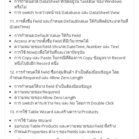
การกำหนดให้ DataSheet ที่เปิดอยู่ใน TaskBar ของ Windows
หรือไม่
การ switch ระหว่างหน้าจอ Database และ DataSheet View
11. การตั้งชื่อ Field และกำหนด DefaultValue ให้กับฟิลด์ประเภทวันที่
(DateTime)
การกำหนด Default Value ให้กับ Field
Access สามารถตั้งชื่อ Field ที่มีเว้นวรรคได้
ความหมายของ Field ประเภท DateTime, Number และ Text
การใช้ Now() เพื่อใส่วันที่และเวลาปัจจุบัน
การ Copy และ Paste ในกรณีที่ต้องการ Copy ข้อมูลจาก Record
หนึ่งไปยังอีก Record หนึ่ง
12. การกำหนดให้ Field ชื่อกลุ่มสินค้า จำเป็นต้องป้อนข้อมูล โดย
กำหนด Required และ Allow Zero Length
การกำหนดให้บาง field จำเป็นต้องป้อนข้อมูล
ความหมายของ Required
ความหมายของ Allow Zero Length
การ switch ค่าระหว่าง Yes และ No โดยการ Double Click
13. การใช้ Table Wizard และสร้างตาราง Products
การใช้ Table Wizard
ออกแบบ Table Products และความหมายของ Field ที่สร้าง
กำหนด Properties ต่าง ๆ ของ Fields และ Indexes