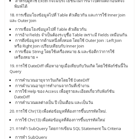
สำหรับผู้ที่ใช้ Excel ก็จะมีประโยชน์ในการนำไปตกแต่ง ก่อนที่จะ
พิมพ์ได้
18. การเชื่อมโยงข้อมูลไปที่ Table ตัวเดียวกัน และการใช้ Inner Join
และ Outer Join
การเชื่อมโยงข้อมูลไปที่ Table ตัวเดียวกัน
การอ้าง Fields จำเป็นต้องระบุชื่อ Table เพราะมี Fields เหมือนกัน
การดึงข้อมูลจากด้านหนึ่งทั้งหมด โดยใช้ Outer Join : Left Join
หรือ Right Join เปรียบเทียบกับ Inner Join
การเชื่อม String โดยใช้เครื่องหมาย & และข้อดีกว่าการใช้
เครื่องหมาย +
19. การใช้ DateDiff เพื่อหาอายุเมื่อเทียบกับวันเกิด โดยใช้ฟังก์ชันนี้ใน
Query
การคำนวณอายุจากวันเกิดโดยใช้ DateDiff
การคำนวณอายุการทำงานจากวันที่เข้างาน
การใช้ Help ของ Access เพื่อดูรายละเอียดเกี่ยวกับฟังก์ชัน
DateDiff
การคำนวณผลต่างเป็น ปี เป็นเดือน และเป็นวัน
20. การใช้ Chr(13) เพื่อต่อข้อมูลที่ต้องการขึ้นบรรทัดใหม่.
การใช้ Chr(13) เพื่อต่อข้อมูลที่ต้องการขึ้นบรรทัดใหม่
21. การทำ SubQuery โดยการเขียน SQL Statement ใน Criteria
การทำ SubQuery