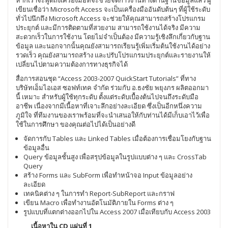
หากเราจะพูดถึงเครื่องมือที่จะช่วยจัดการงานทางด้านฐานข้อมูลแล้ว ผู้
เขียนเชื่อว่า Microsoft Access จะเป็นเครื่องมืออันดับต้นๆ ที่ผู้ใช้ระดับ
ทั่วไปนึกถึง Microsoft Access จะช่วยให้คุณสามารถสร้างโปรแกรม
ประยุกต์ และมีการติดตามที่สวยงาม สามารถใช้งานได้จริง มีความ
สะดวกเร็วในการใช้งาน โดยไม่จำเป็นต้อง มีความรู้เชิงลึกเกี่ยวกับฐาน
ข้อมูล และนอกจากนั้นคุณยังสามารถเรียนรู้เพิ่มเริ่มต้นใช้งานได้อย่าง
รวดเร็ว คุณยังสามารถสร้าง และปรับโปรแกรมประยุกต์และรายงานให้
เปลี่ยนไปตามความต้องการทางธุรกิจได้
สื่อการสอนชุด “Access 2003-2007 QuickStart Tutorials” ที่ทาง
บริษัทเอ็มไอเอส ซอฟท์เทค จำกัด ร่วมกับ อ.ธงชัย พยุงภร ผลิตออกมา
นี้ เหมาะ สำหรับผู้ใช้ทุกระดับ ตั้งแต่ระดับเบื้องต้นไปจนถึงระดับมือ
อาชีพ เนื่องจากมีเนื้อหาที่เจาะลึกอย่างละเอียด ซึ่งเป็นอีกหนึ่งความ
ภูมิใจ ที่ทีมงานของเราพร้อมที่จะนำเสนอให้กับท่านได้มีเก็บเอาไว้เพื่อ
ใช้ในการศึกษา ของคุณต่อไปได้เป็นอย่างดี
จัดการกับ Tables และ Linked Tables เมื่อต้องการเชื่อมโยงกับฐาน
ข้อมูลอื่น
Query ข้อมูลชั้นสูง เพื่อสรุปข้อมูลในรูปแบบต่าง ๆ และ CrossTab
Query
สร้าง Forms และ SubForm เพื่อทำหน้าจอ Input ข้อมูลอย่าง
ละเอียด
เทคนิคต่าง ๆ ในการทำ Report-SubReport และกราฟ
เขียน Macro เพื่อทำงานอัตโนมัติภายใน Forms ต่าง ๆ
รูปแบบที่แตกต่างออกไปใน Access 2007 เมื่อเทียบกับ Access 2003
เนื้อหาใน CD แผ่นที่ 1