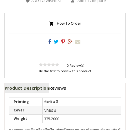
ADD TO WISHLIST
Add to Compare
How To Order
0 Review(s)
Be the first to review this product
Product Description
Reviews
Printing
พิมพ์ 4 สี
Cover
ปกอ่อน
Weight
375.2000