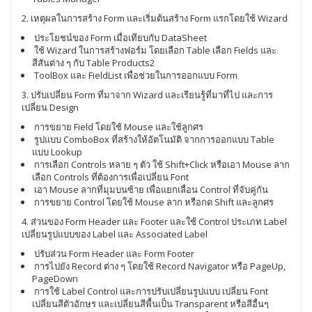
2. เหตุผลในการสร้าง Form และเริ่มต้นสร้าง Form แรกโดยใช้ Wizard
ประโยชน์ของ Form เมื่อเทียบกับ DataSheet
ใช้ Wizard ในการสร้างฟอร์ม โดยเลือก Table เลือก Fields และ
สีสันต่าง ๆ กับ Table Products2
ToolBox และ FieldList เพื่อช่วยในการออกแบบ Form
3. ปรับเปลี่ยน Form ที่มาจาก Wizard และเรียนรู้ที่มาที่ไป และการ
เปลี่ยน Design
การขยาย Field โดยใช้ Mouse และใช้ลูกศร
รูปแบบ ComboBox ที่สร้างให้อัตโนมัติ จากการออกแบบ Table
แบบ Lookup
การเลือก Controls หลาย ๆ ตัว ใช้ Shift+Click หรือเอา Mouse ลาก
เลือก Controls ที่ต้องการเพื่อเปลี่ยน Font
เอา Mouse ลากที่มุมบนซ้าย เพื่อแยกเลื่อน Control ที่จับคู่กัน
การขยาย Control โดยใช้ Mouse ลาก หรือกด Shift และลูกศร
4. ส่วนของ Form Header และ Footer และใช้ Control ประเภท Label
เปลี่ยนรูปแบบของ Label และ Associated Label
ปรับส่วน Form Header และ Form Footer
การไปยัง Record ต่าง ๆ โดยใช้ Record Navigator หรือ PageUp,
PageDown
การใช้ Label Control และการปรับเปลี่ยนรูปแบบ เปลี่ยน Font
เปลี่ยนสีตัวอักษร และเปลี่ยนสีพื้นเป็น Transparent หรือสีอื่นๆ