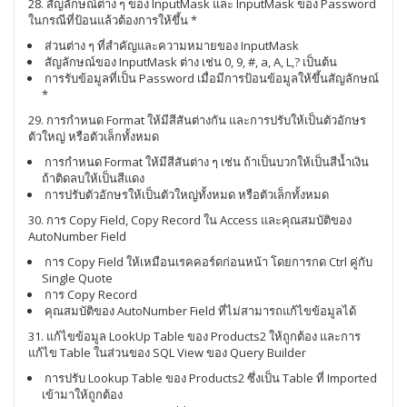
28. สัญลักษณ์ต่าง ๆ ของ InputMask และ InputMask ของ Password
ในกรณีที่ป้อนแล้วต้องการให้ขึ้น *
ส่วนต่าง ๆ ที่สำคัญและความหมายของ InputMask
สัญลักษณ์ของ InputMask ต่าง เช่น 0, 9, #, a, A, L,? เป็นต้น
การรับข้อมูลที่เป็น Password เมื่อมีการป้อนข้อมูลให้ขึ้นสัญลักษณ์
*
29. การกำหนด Format ให้มีสีสันต่างกัน และการปรับให้เป็นตัวอักษร
ตัวใหญ่ หรือตัวเล็กทั้งหมด
การกำหนด Format ให้มีสีสันต่าง ๆ เช่น ถ้าเป็นบวกให้เป็นสีน้ำเงิน
ถ้าติดลบให้เป็นสีแดง
การปรับตัวอักษรให้เป็นตัวใหญ่ทั้งหมด หรือตัวเล็กทั้งหมด
30. การ Copy Field, Copy Record ใน Access และคุณสมบัติของ
AutoNumber Field
การ Copy Field ให้เหมือนเรคคอร์ดก่อนหน้า โดยการกด Ctrl คู่กับ
Single Quote
การ Copy Record
คุณสมบัติของ AutoNumber Field ที่ไม่สามารถแก้ไขข้อมูลได้
31. แก้ไขข้อมูล LookUp Table ของ Products2 ให้ถูกต้อง และการ
แก้ไข Table ในส่วนของ SQL View ของ Query Builder
การปรับ Lookup Table ของ Products2 ซึ่งเป็น Table ที่ Imported
เข้ามาให้ถูกต้อง