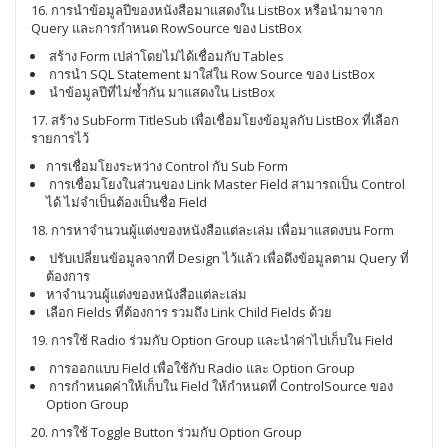
16. การนำข้อมูลปีของหนังสือมาแสดงใน ListBox หรือนำมาจาก
Query และการกำหนด RowSource ของ ListBox
สร้าง Form เปล่าโดยไม่ได้เชื่อมกับ Tables
การนำ SQL Statement มาใส่ใน Row Source ของ ListBox
นำข้อมูลปีที่ไม่ซ้ำกัน มาแสดงใน ListBox
17. สร้าง SubForm TitleSub เพื่อเชื่อมโยงข้อมูลกับ ListBox ที่เลือก
รายการไว้
การเชื่อมโยงระหว่าง Control กับ Sub Form
การเชื่อมโยงในส่วนของ Link Master Field สามารถเป็น Control
ได้ ไม่จำเป็นต้องเป็นชื่อ Field
18. การหาจำนวนผู้แต่งของหนังสือแต่ละเล่ม เพื่อมาแสดงบน Form
ปรับเปลี่ยนข้อมูลจากที่ Design ไว้แล้ว เพื่อดึงข้อมูลตาม Query ที่
ต้องการ
หาจำนวนผู้แต่งของหนังสือแต่ละเล่ม
เลือก Fields ที่ต้องการ รวมถึง Link Child Fields ด้วย
19. การใช้ Radio ร่วมกับ Option Group และนำค่าไปเก็บใน Field
การออกแบบ Field เพื่อใช้กับ Radio และ Option Group
การกำหนดค่าให้เก็บใน Field ให้กำหนดที่ ControlSource ของ
Option Group
20. การใช้ Toggle Button ร่วมกับ Option Group