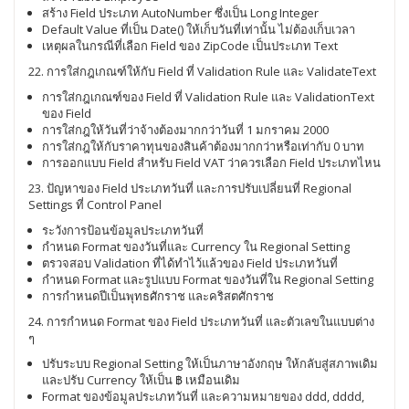
สร้าง Field ประเภท AutoNumber ซึ่งเป็น Long Integer
Default Value ที่เป็น Date() ให้เก็บวันที่เท่านั้น ไม่ต้องเก็บเวลา
เหตุผลในกรณีที่เลือก Field ของ ZipCode เป็นประเภท Text
22. การใส่กฎเกณฑ์ให้กับ Field ที่ Validation Rule และ ValidateText
การใส่กฎเกณฑ์ของ Field ที่ Validation Rule และ ValidationText
ของ Field
การใส่กฎให้วันที่ว่าจ้างต้องมากกว่าวันที่ 1 มกราคม 2000
การใส่กฎให้กับราคาทุนของสินค้าต้องมากกว่าหรือเท่ากับ 0 บาท
การออกแบบ Field สำหรับ Field VAT ว่าควรเลือก Field ประเภทไหน
23. ปัญหาของ Field ประเภทวันที่ และการปรับเปลี่ยนที่ Regional
Settings ที่ Control Panel
ระวังการป้อนข้อมูลประเภทวันที่
กำหนด Format ของวันที่และ Currency ใน Regional Setting
ตรวจสอบ Validation ที่ได้ทำไว้แล้วของ Field ประเภทวันที่
กำหนด Format และรูปแบบ Format ของวันที่ใน Regional Setting
การกำหนดปีเป็นพุทธศักราช และคริสตศักราช
24. การกำหนด Format ของ Field ประเภทวันที่ และตัวเลขในแบบต่าง
ๆ
ปรับระบบ Regional Setting ให้เป็นภาษาอังกฤษ ให้กลับสู่สภาพเดิม
และปรับ Currency ให้เป็น ฿ เหมือนเดิม
Format ของข้อมูลประเภทวันที่ และความหมายของ ddd, dddd,