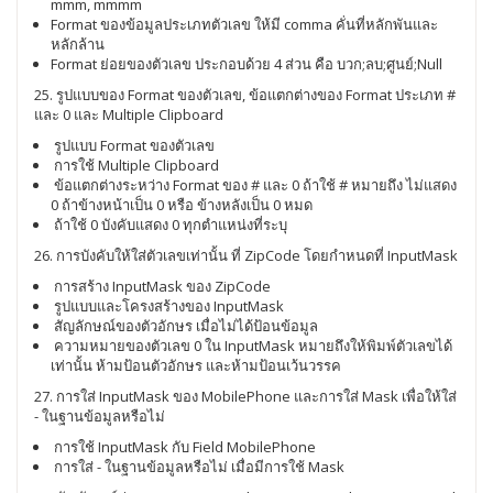
mmm, mmmm
Format ของข้อมูลประเภทตัวเลข ให้มี comma คั่นที่หลักพันและ
หลักล้าน
Format ย่อยของตัวเลข ประกอบด้วย 4 ส่วน คือ บวก;ลบ;ศูนย์;Null
25. รูปแบบของ Format ของตัวเลข, ข้อแตกต่างของ Format ประเภท #
และ 0 และ Multiple Clipboard
รูปแบบ Format ของตัวเลข
การใช้ Multiple Clipboard
ข้อแตกต่างระหว่าง Format ของ # และ 0 ถ้าใช้ # หมายถึง ไม่แสดง
0 ถ้าข้างหน้าเป็น 0 หรือ ข้างหลังเป็น 0 หมด
ถ้าใช้ 0 บังคับแสดง 0 ทุกตำแหน่งที่ระบุ
26. การบังคับให้ใส่ตัวเลขเท่านั้น ที่ ZipCode โดยกำหนดที่ InputMask
การสร้าง InputMask ของ ZipCode
รูปแบบและโครงสร้างของ InputMask
สัญลักษณ์ของตัวอักษร เมื่อไม่ได้ป้อนข้อมูล
ความหมายของตัวเลข 0 ใน InputMask หมายถึงให้พิมพ์ตัวเลขได้
เท่านั้น ห้ามป้อนตัวอักษร และห้ามป้อนเว้นวรรค
27. การใส่ InputMask ของ MobilePhone และการใส่ Mask เพื่อให้ใส่
- ในฐานข้อมูลหรือไม่
การใช้ InputMask กับ Field MobilePhone
การใส่ - ในฐานข้อมูลหรือไม่ เมื่อมีการใช้ Mask