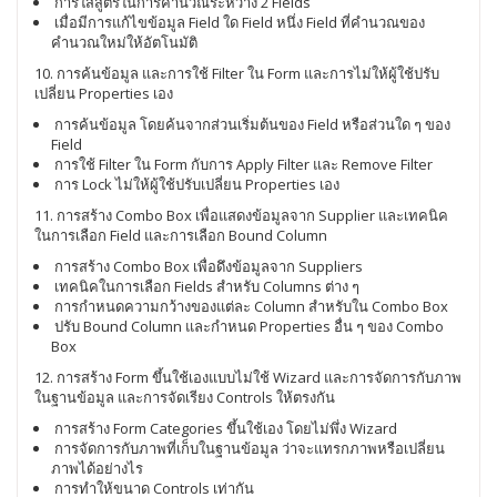
การใส่สูตรในการคำนวณระหว่าง 2 Fields
เมื่อมีการแก้ไขข้อมูล Field ใด Field หนึ่ง Field ที่คำนวณของ
คำนวณใหม่ให้อัตโนมัติ
10. การค้นข้อมูล และการใช้ Filter ใน Form และการไม่ให้ผู้ใช้ปรับ
เปลี่ยน Properties เอง
การค้นข้อมูล โดยค้นจากส่วนเริ่มต้นของ Field หรือส่วนใด ๆ ของ
Field
การใช้ Filter ใน Form กับการ Apply Filter และ Remove Filter
การ Lock ไม่ให้ผู้ใช้ปรับเปลี่ยน Properties เอง
11. การสร้าง Combo Box เพื่อแสดงข้อมูลจาก Supplier และเทคนิค
ในการเลือก Field และการเลือก Bound Column
การสร้าง Combo Box เพื่อดึงข้อมูลจาก Suppliers
เทคนิคในการเลือก Fields สำหรับ Columns ต่าง ๆ
การกำหนดความกว้างของแต่ละ Column สำหรับใน Combo Box
ปรับ Bound Column และกำหนด Properties อื่น ๆ ของ Combo
Box
12. การสร้าง Form ขึ้นใช้เองแบบไม่ใช้ Wizard และการจัดการกับภาพ
ในฐานข้อมูล และการจัดเรียง Controls ให้ตรงกัน
การสร้าง Form Categories ขึ้นใช้เอง โดยไม่พึ่ง Wizard
การจัดการกับภาพที่เก็บในฐานข้อมูล ว่าจะแทรกภาพหรือเปลี่ยน
ภาพได้อย่างไร
การทำให้ขนาด Controls เท่ากัน