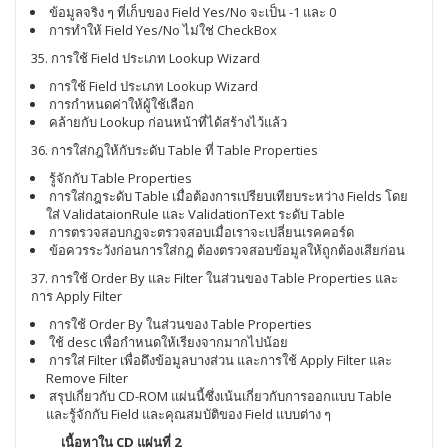
ข้อมูลจริง ๆ ที่เก็บของ Field Yes/No จะเป็น -1 และ 0
การทำให้ Field Yes/No ไม่ใช่ CheckBox
35. การใช้ Field ประเภท Lookup Wizard
การใช้ Field ประเภท Lookup Wizard
การกำหนดค่าให้ผู้ใช้เลือก
คล้ายกับ Lookup ก่อนหน้าที่ได้สร้างไว้แล้ว
36. การใส่กฎให้กับระดับ Table ที่ Table Properties
รู้จักกับ Table Properties
การใส่กฎระดับ Table เมื่อต้องการเปรียบเทียบระหว่าง Fields โดย
ใส่ ValidataionRule และ ValidationText ระดับ Table
การตรวจสอบกฎจะตรวจสอบเมื่อเราจะเปลี่ยนเรคคอร์ด
ข้อควรระวังก่อนการใส่กฎ ต้องตรวจสอบข้อมูลให้ถูกต้องเสียก่อน
37. การใช้ Order By และ Filter ในส่วนของ Table Properties และ
การ Apply Filter
การใช้ Order By ในส่วนของ Table Properties
ใช้ desc เพื่อกำหนดให้เรียงจากมากไปน้อย
การใส่ Filter เพื่อดึงข้อมูลบางส่วน และการใช้ Apply Filter และ
Remove Filter
สรุปเกี่ยวกับ CD-ROM แผ่นนี้ซึ่งเน้นเกี่ยวกับการออกแบบ Table
และรู้จักกับ Field และคุณสมบัติของ Field แบบต่าง ๆ
เนื้อหาใน CD แผ่นที่ 2