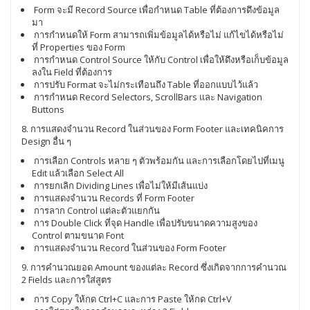
Form จะมี Record Source เพื่อกำหนด Table ที่ต้องการดึงข้อมูล
มา
การกำหนดให้ Form สามารถเพิ่มข้อมูลได้หรือไม่ แก้ไขได้หรือไม่
ที่ Properties ของ Form
การกำหนด Control Source ให้กับ Control เพื่อให้ดึงหรือเก็บข้อมูล
ลงใน Field ที่ต้องการ
การปรับ Format จะไม่กระเทือนถึง Table ที่ออกแบบไว้แล้ว
การกำหนด Record Selectors, ScrollBars และ Navigation
Buttons
8. การแสดงจำนวน Record ในส่วนของ Form Footer และเทคนิคการ
Design อื่น ๆ
การเลือก Controls หลาย ๆ ตัวพร้อมกัน และการเลือกโดยไปที่เมนู
Edit แล้วเลือก Select All
การยกเลิก Dividing Lines เพื่อไม่ให้มีเส้นแบ่ง
การแสดงจำนวน Records ที่ Form Footer
การลาก Control แต่ละตัวแยกกัน
การ Double Click ที่จุด Handle เพื่อปรับขนาดความสูงของ
Control ตามขนาด Font
การแสดงจำนวน Record ในส่วนของ Form Footer
9. การคำนวณยอด Amount ของแต่ละ Record ซึ่งเกิดจากการคำนวณ
2 Fields และการใส่สูตร
การ Copy ให้กด Ctrl+C และการ Paste ให้กด Ctrl+V