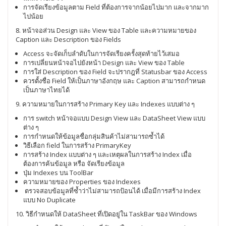
การจัดเรียงข้อมูลตาม Field ที่ต้องการจากน้อยไปมาก และจากมาก
ไปน้อย
8. หน้าจอส่วน Design และ View ของ Table และความหมายของ
Caption และ Description ของ Fields
Access จะจัดเก็บลำดับในการจัดเรียงครั้งสุดท้ายไว้เสมอ
การเปลี่ยนหน้าจอไปยังหน้า Design และ View ของ Table
การใส่ Description ของ Field จะปรากฎที่ Statusbar ของ Access
ควรตั้งชื่อ Field ให้เป็นภาษาอังกฤษ และ Caption สามารถกำหนด
เป็นภาษาไทยได้
9. ความหมายในการสร้าง Primary Key และ Indexes แบบต่าง ๆ
การ switch หน้าจอแบบ Design View และ DataSheet View แบบ
ต่าง ๆ
การกำหนดให้ข้อมูลชื่อกลุ่มสินค้าไม่สามารถซ้ำได้
วิธีเลือก field ในการสร้าง PrimaryKey
การสร้าง Index แบบต่าง ๆ และเหตุผลในการสร้าง Index เมื่อ
ต้องการค้นข้อมูล หรือ จัดเรียงข้อมูล
ปุ่ม Indexes บน ToolBar
ความหมายของ Properties ของ Indexes
ตรวจสอบข้อมูลที่ซ้ำว่าไม่สามารถป้อนได้ เมื่อมีการสร้าง Index
แบบ No Duplicate
10. วิธีกำหนดให้ DataSheet ที่เปิดอยู่ใน TaskBar ของ Windows