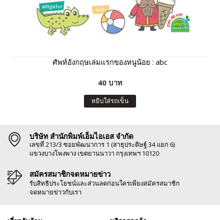
ศัพท์อังกฤษเล่มแรกของหนูน้อย : abc
40 บาท
หยิบใส่รถเข็น
บริษัท สำนักพิมพ์เอ็มไอเอส จำกัด
เลขที่ 213/3 ซอยพัฒนาการ 1 (สาธุประดิษฐ์ 34 แยก 6)
แขวงบางโพงพาง เขตยานนาวา กรุงเทพฯ 10120
สมัครสมาชิกจดหมายข่าว
รับสิทธิประโยชน์และส่วนลดก่อนใครเพียงสมัครสมาชิก
จดหมายข่าวกับเรา