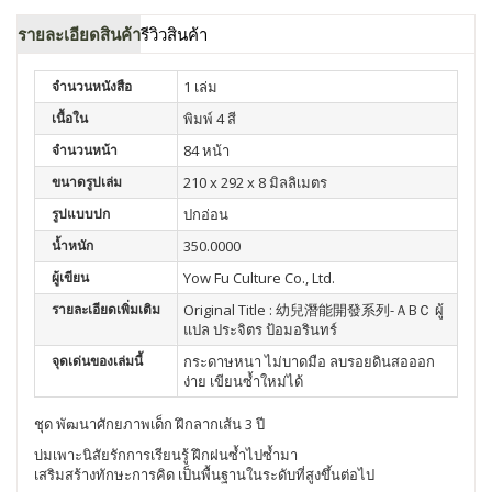
รายละเอียดสินค้า
รีวิวสินค้า
จำนวนหนังสือ
1 เล่ม
เนื้อใน
พิมพ์ 4 สี
จำนวนหน้า
84 หน้า
ขนาดรูปเล่ม
210 x 292 x 8 มิลลิเมตร
รูปแบบปก
ปกอ่อน
น้ำหนัก
350.0000
ผู้เขียน
Yow Fu Culture Co., Ltd.
รายละเอียดเพิ่มเติม
Original Title : 幼兒潛能開發系列-ＡBＣ ผู้
แปล ประจิตร ป้อมอรินทร์
จุดเด่นของเล่มนี้
กระดาษหนา ไม่บาดมือ ลบรอยดินสอออก
ง่าย เขียนซ้ำใหม่ได้
ชุด พัฒนาศักยภาพเด็ก ฝึกลากเส้น 3 ปี
บ่มเพาะนิสัยรักการเรียนรู้ ฝึกฝนซ้ำไปซ้ำมา
เสริมสร้างทักษะการคิด เป็นพื้นฐานในระดับที่สูงขึ้นต่อไป