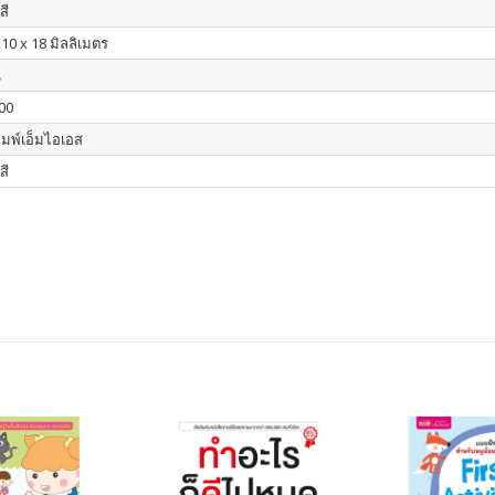
สี
210 x 18 มิลลิเมตร
น
00
ิมพ์เอ็มไอเอส
สี