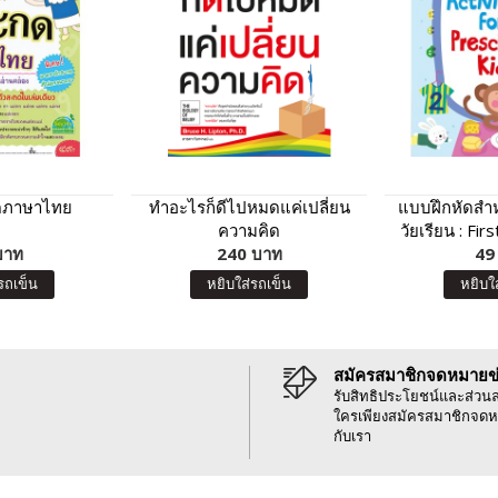
กดภาษาไทย
ทำอะไรก็ดีไปหมดแค่เปลี่ยน
แบบฝึกหัดสำห
ความคิด
วัยเรียน : Fir
บาท
240 บาท
Presch
49
รถเข็น
หยิบใส่รถเข็น
หยิบใ
สมัครสมาชิกจดหมายข
รับสิทธิประโยชน์และส่วน
ใครเพียงสมัครสมาชิกจดห
กับเรา