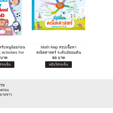
รับหนูน้อยก่อน
Math Map สรุปเนื้อหา
สุน
st Activities For
คณิตศาสตร์ ระดับมัธยมต้น
ool Kids
 บาท
ม.1-2-3
80 บาท
5
ส่รถเข็น
หยิบใส่รถเข็น
หยิบ
่าว
ลดก่อน
มายข่าว