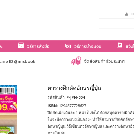
เป
ษะ
วิธีการสั่งซื้อ
วิธีการชำระเงิน
แจ้ง
Line ID @misbook
จัดส่งสินค้าทั่วประเทศ
ตารางฝึกคัดอักษรญี่ปุ่น
รหัสสินค้า:
P-JPN-004
ISBN:
1294877728627
ฝึกคัดเพียงวันละ 1 หน้า ก็เก่งได้ ด้วยสมุดตารางฝึกคัดอั
ในจะมีตารางแบ่งเป็นช่องๆ ทำให้สามารถฝึกคัดอักษรญี่
อักษรญี่ปุ่น วิธีเขียนตัวอักษรญี่ปุ่น และตารางอักษ
ภายในเล่ม