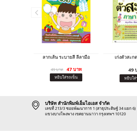
ลากเส้น ระบายสี ลีลามือ
เก่งตัวสะ
47 บาท
49 บาท
49 
หยิบใส่รถเข็น
หยิบใส่
บริษัท สำนักพิมพ์เอ็มไอเอส จำกัด
เลขที่ 213/3 ซอยพัฒนาการ 1 (สาธุประดิษฐ์ 34 แยก 6)
แขวงบางโพงพาง เขตยานนาวา กรุงเทพฯ 10120