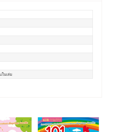
นในเล่ม