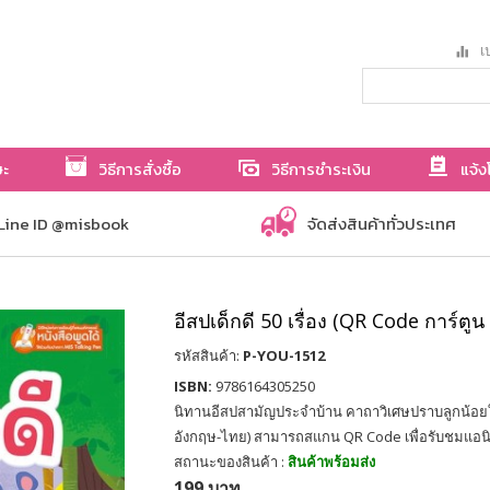
เป
ษะ
วิธีการสั่งซื้อ
วิธีการชำระเงิน
แจ้ง
Line ID @misbook
จัดส่งสินค้าทั่วประเทศ
อีสปเด็กดี 50 เรื่อง (QR Code การ์ตู
รหัสสินค้า:
P-YOU-1512
ISBN:
9786164305250
นิทานอีสปสามัญประจำบ้าน คาถาวิเศษปราบลูกน้อยให
อังกฤษ-ไทย) สามารถสแกน QR Code เพื่อรับชมแอนิเ
สถานะของสินค้า :
สินค้าพร้อมส่ง
199 บาท