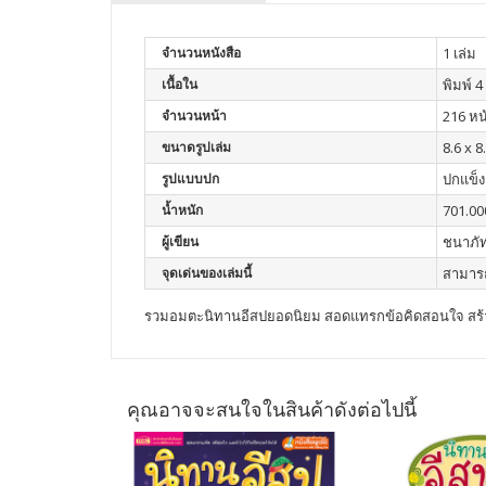
จำนวนหนังสือ
1 เล่ม
เนื้อใน
พิมพ์ 4 
จำนวนหน้า
216 หน
ขนาดรูปเล่ม
8.6 x 8
รูปแบบปก
ปกแข็ง
น้ำหนัก
701.00
ผู้เขียน
ชนาภัท
จุดเด่นของเล่มนี้
สามารถ
รวมอมตะนิทานอีสปยอดนิยม สอดแทรกข้อคิดสอนใจ สร้างเ
คุณอาจจะสนใจในสินค้าดังต่อไปนี้